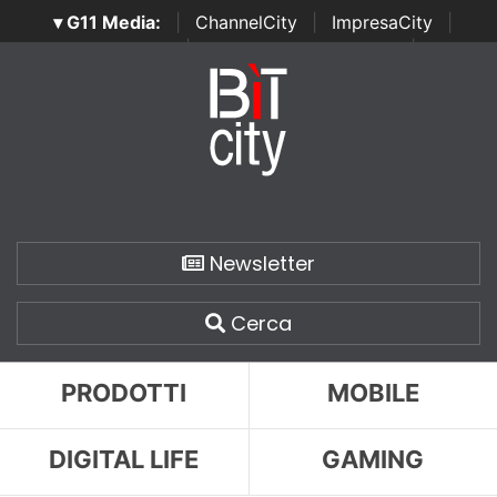
▾ G11 Media:
|
ChannelCity
|
ImpresaCity
|
SecurityOpenLab
|
Italian Channel Awards
|
Italian
Project Awards
|
Italian Security Awards
|
...
Newsletter
Cerca
PRODOTTI
MOBILE
DIGITAL LIFE
GAMING