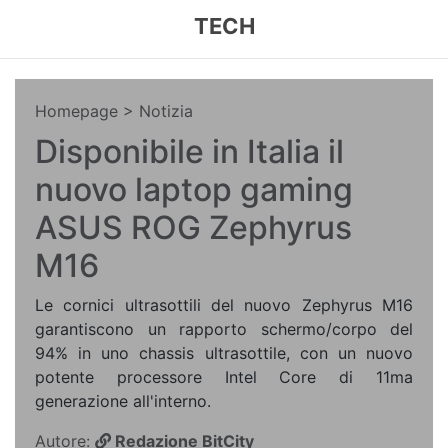
TECH
Homepage
> Notizia
Disponibile in Italia il
nuovo laptop gaming
ASUS ROG Zephyrus
M16
Le cornici ultrasottili del nuovo Zephyrus M16
garantiscono un rapporto schermo/corpo del
94% in uno chassis ultrasottile, con un nuovo
potente processore Intel Core di 11ma
generazione all'interno.
Autore:
Redazione BitCity