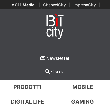
▾ G11 Media:
|
ChannelCity
|
ImpresaCity
|
SecurityOpenLab
|
Italian Channel Awards
|
Italian
Project Awards
|
Italian Security Awards
|
...
Newsletter
Cerca
PRODOTTI
MOBILE
DIGITAL LIFE
GAMING