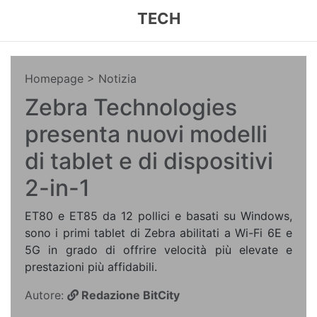
TECH
Homepage
> Notizia
Zebra Technologies
presenta nuovi modelli
di tablet e di dispositivi
2-in-1
ET80 e ET85 da 12 pollici e basati su Windows,
sono i primi tablet di Zebra abilitati a Wi-Fi 6E e
5G in grado di offrire velocità più elevate e
prestazioni più affidabili.
Autore:
Redazione BitCity