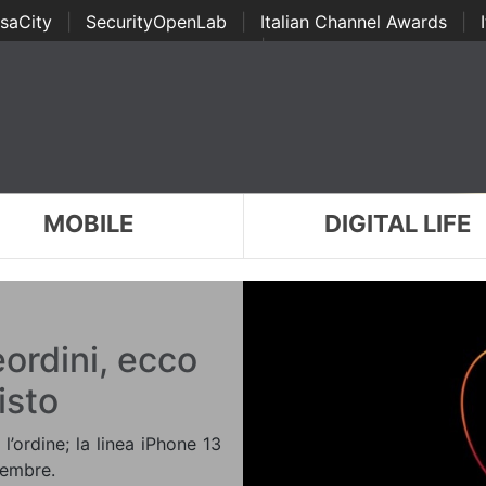
saCity
|
SecurityOpenLab
|
Italian Channel Awards
|
Awards
|
...
MOBILE
DIGITAL LIFE
eordini, ecco
isto
l’ordine; la linea iPhone 13
tembre.