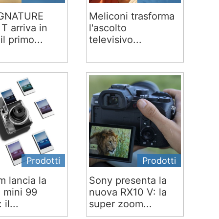
IGNATURE
Meliconi trasforma
T arriva in
l'ascolto
 il primo...
televisivo...
Prodotti
Prodotti
lm lancia la
Sony presenta la
x mini 99
nuova RX10 V: la
 il...
super zoom...