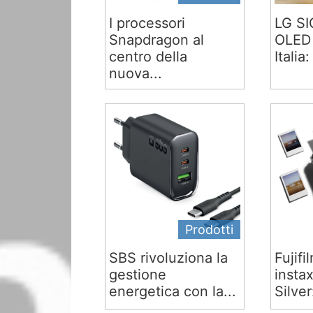
I processori
LG S
Snapdragon al
OLED 
centro della
Italia:
nuova...
Prodotti
SBS rivoluziona la
Fujifi
gestione
insta
energetica con la...
Silver: