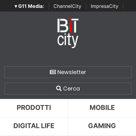
▾ G11 Media:
|
ChannelCity
|
ImpresaCity
|
SecurityOpenLab
|
Italian Channel Awards
|
Italian
Project Awards
|
Italian Security Awards
|
...
Newsletter
Cerca
PRODOTTI
MOBILE
DIGITAL LIFE
GAMING