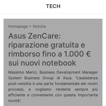
TECH
Homepage
> Notizia
Asus ZenCare:
riparazione gratuita e
rimborso fino a 1.000 €
sui nuovi notebook
Massimo Merici, Business Development Manager
System Business Group di Asus. “L’assistenza
post-vendita è una parte fondamentale dei nostri
processi, e vogliamo renderla sempre più
efficiente e conveniente con questa importante
novità”.