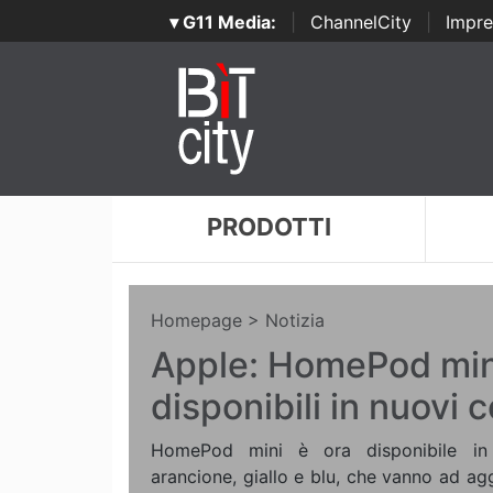
▾ G11 Media:
|
ChannelCity
|
Impre
PRODOTTI
Homepage
> Notizia
Apple: HomePod min
disponibili in nuovi c
HomePod mini è ora disponibile in t
arancione, giallo e blu, che vanno ad aggi