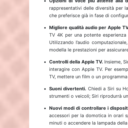
Opzioni di voce più attente alla d
rappresentativi delle diversità per l
che preferisce già in fase di configu
Migliore qualità audio per Apple T
TV 4K per una potente esperienza d
Utilizzando l’audio computazional
modella le prestazioni per assicura
Controlli della Apple TV.
Insieme, S
interagire con Apple TV. Per esempi
TV, mettere un film o un programma e
Suoni divertenti.
Chiedi a Siri su Ho
strumenti o veicoli; Siri riprodurrà u
Nuovi modi di controllare i disposit
accessori per la domotica in orari 
minuti o accendere la lampada della 