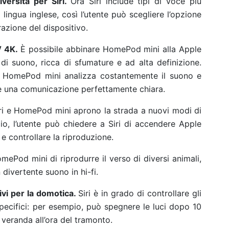
iversità per Siri.
Ora Siri include tipi di voce più
a lingua inglese, così l’utente può scegliere l’opzione
razione del dispositivo.
V 4K.
È possibile abbinare HomePod mini alla Apple
i suono, ricca di sfumature e ad alta definizione.
e, HomePod mini analizza costantemente il suono e
re una comunicazione perfettamente chiara.
iri e HomePod mini aprono la strada a nuovi modi di
o, l’utente può chiedere a Siri di accendere Apple
 controllare la riproduzione.
mePod mini di riprodurre il verso di diversi animali,
n divertente suono in hi-fi.
ivi per la domotica.
Siri è in grado di controllare gli
specifici: per esempio, può spegnere le luci dopo 10
veranda all’ora del tramonto.