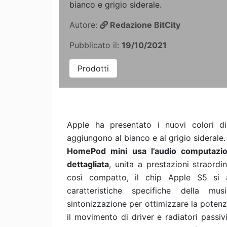
bianco e grigio siderale.
Autore:
Redazione BitCity
Pubblicato il:
19/10/2021
Prodotti
Apple ha presentato i nuovi colori 
aggiungono al bianco e al grigio siderale
HomePod mini usa l’audio computazion
dettagliata
, unita a prestazioni straord
così compatto, il chip Apple S5 si 
caratteristiche specifiche della mu
sintonizzazione per ottimizzare la poten
il movimento di driver e radiatori passivi