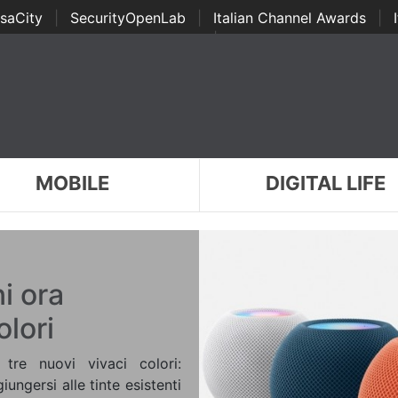
saCity
|
SecurityOpenLab
|
Italian Channel Awards
|
Awards
|
...
MOBILE
DIGITAL LIFE
i ora
olori
re nuovi vivaci colori:
ungersi alle tinte esistenti