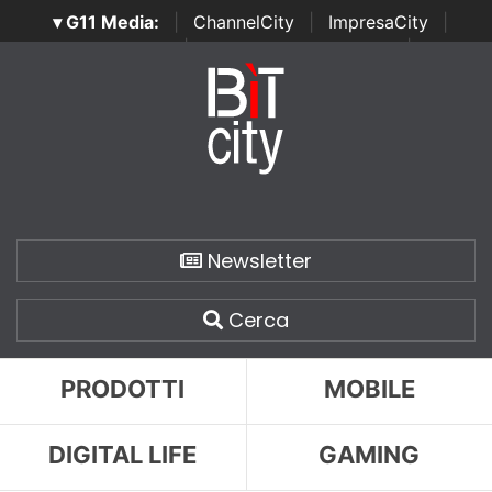
▾ G11 Media:
|
ChannelCity
|
ImpresaCity
|
SecurityOpenLab
|
Italian Channel Awards
|
Italian
Project Awards
|
Italian Security Awards
|
...
Newsletter
Cerca
PRODOTTI
MOBILE
DIGITAL LIFE
GAMING