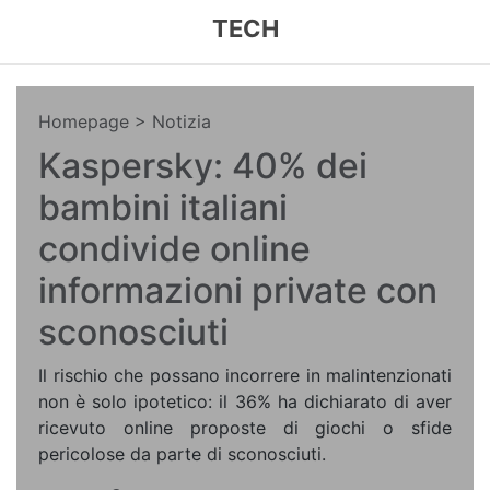
TECH
Homepage
> Notizia
Kaspersky: 40% dei
bambini italiani
condivide online
informazioni private con
sconosciuti
Il rischio che possano incorrere in malintenzionati
non è solo ipotetico: il 36% ha dichiarato di aver
ricevuto online proposte di giochi o sfide
pericolose da parte di sconosciuti.