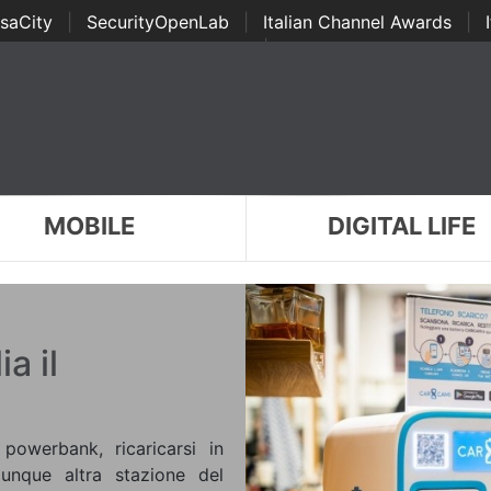
saCity
|
SecurityOpenLab
|
Italian Channel Awards
|
Awards
|
...
MOBILE
DIGITAL LIFE
a il
powerbank, ricaricarsi in
lunque altra stazione del