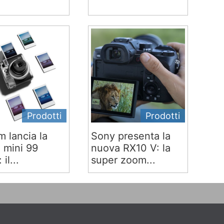
Prodotti
Prodotti
lm lancia la
Sony presenta la
x mini 99
nuova RX10 V: la
 il...
super zoom...