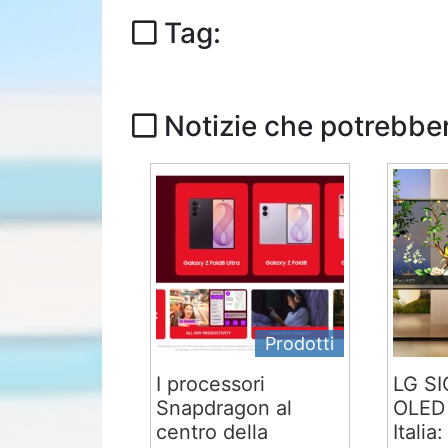
Tag:
Notizie che potrebber
Prodotti
I processori
LG S
Snapdragon al
OLED 
centro della
Italia: