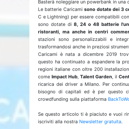
Basterà noleggiare un powerbank in una del
Le batterie Caricami
sono dotate dei 3 co
C e Lightning) per essere compatibili co
sono dotate di
8, 24 o 48 batterie l'un
ristoranti, ma anche in centri commer
stazioni sono personalizzabili e inte
trasformandosi anche in preziosi strument
Caricami è nata a dicembre 2019 trov
questo ha continuato a espandere la prop
regioni italiane con oltre 200 installazi
come
Impact Hub
,
Talent Garden
, il
Cent
ricarica dei driver a Milano. Per contin
bisogno di capitali ed è per questo 
crowdfunding sulla piattaforma
BackToW
Se questo articolo ti è piaciuto e vuoi 
iscriviti alla nostra
Newsletter gratuita
.