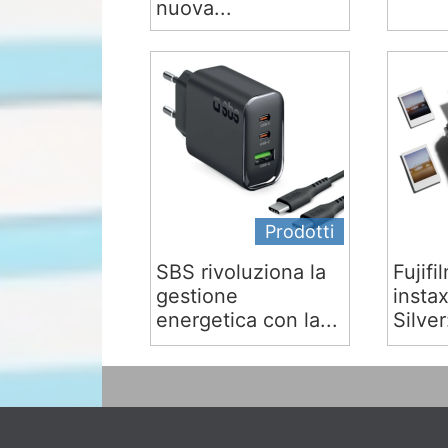
nuova...
Prodotti
SBS rivoluziona la
Fujifi
gestione
insta
energetica con la...
Silver: