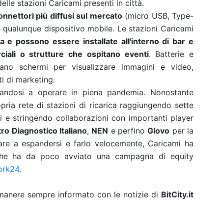
le stazioni Caricami presenti in città.
nnettori più diffusi sul mercato
(micro USB, Type-
n qualunque dispositivo mobile.
Le stazioni Caricami
a e possono essere installate all'interno di bar e
ciali o strutture che ospitano eventi
. Batterie e
grano schermi per visualizzare immagini e video,
i di marketing.
andosi a operare in piena pandemia. Nonostante
ria rete di stazioni di ricarica raggiungendo sette
oni e stringendo collaborazioni con importanti player
ro Diagnostico Italiano
,
NEN
e perfino
Glovo
per la
uare a espandersi e farlo velocemente, Caricami ha
che ha da poco avviato una campagna di equity
ork24
.
rimanere sempre informato con le notizie di
BitCity.it