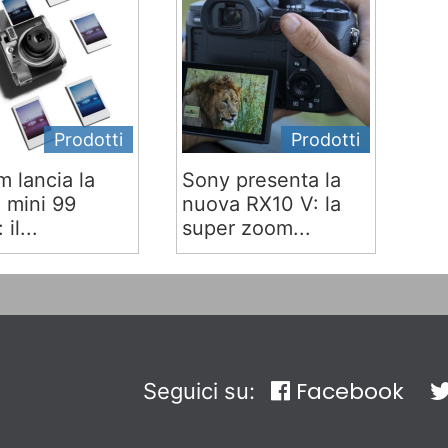
Prodotti
Prodotti
lm lancia la
Sony presenta la
x mini 99
nuova RX10 V: la
 il...
super zoom...
Facebook
Seguici su: