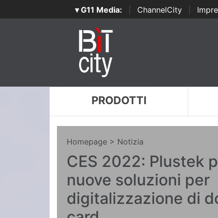
▾ G11 Media:
|
ChannelCity
|
Impre
PRODOTTI
Homepage
> Notizia
CES 2022: Plustek p
nuove soluzioni per
digitalizzazione di 
card