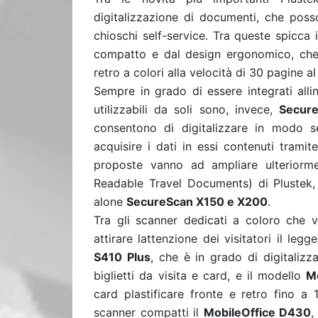
digitalizzazione di documenti, che posso
chioschi self-service. Tra queste spicca
compatto e dal design ergonomico, che
retro a colori alla velocità di 30 pagine a
Sempre in grado di essere integrati all
utilizzabili da soli sono, invece,
Secure
consentono di digitalizzare in modo s
acquisire i dati in essi contenuti trami
proposte vanno ad ampliare ulteriorm
Readable Travel Documents) di Plustek, 
alone
SecureScan X150 e X200
.
Tra gli scanner dedicati a coloro che 
attirare lattenzione dei visitatori il le
S410 Plus
, che è in grado di digitalizza
biglietti da visita e card, e il modello
M
card plastificare fronte e retro fino 
scanner compatti il
MobileOffice D430
,