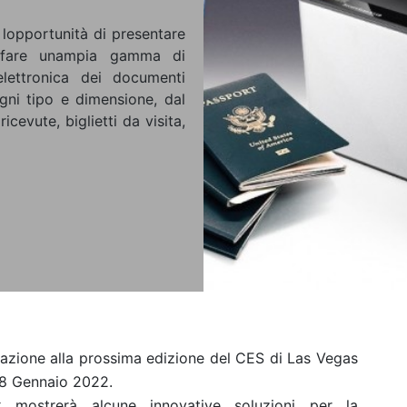
lopportunità di presentare
sfare unampia gamma di
lettronica dei documenti
ogni tipo e dimensione, dal
cevute, biglietti da visita,
pazione alla prossima edizione del CES di Las Vegas
l'8 Gennaio 2022.
k mostrerà alcune innovative soluzioni per la