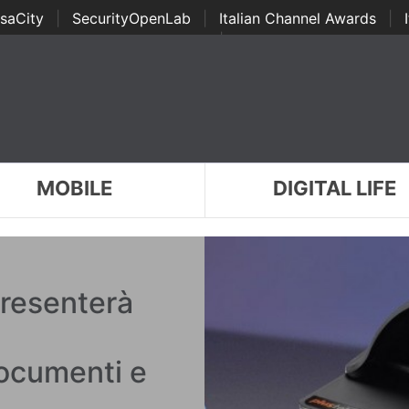
saCity
|
SecurityOpenLab
|
Italian Channel Awards
|
Awards
|
...
MOBILE
DIGITAL LIFE
resenterà
documenti e