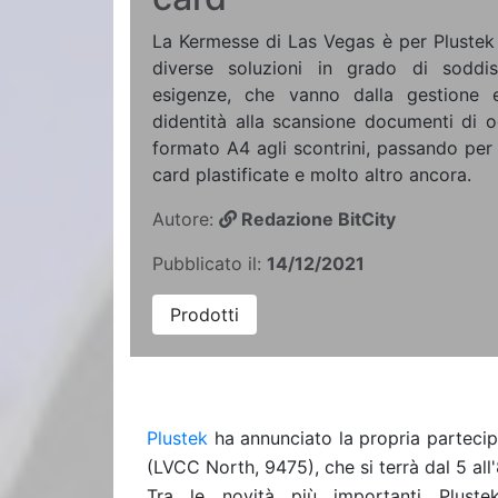
La Kermesse di Las Vegas è per Plustek 
diverse soluzioni in grado di soddi
esigenze, che vanno dalla gestione e
didentità alla scansione documenti di 
formato A4 agli scontrini, passando per ri
card plastificate e molto altro ancora.
Autore:
Redazione BitCity
Pubblicato il:
14/12/2021
Prodotti
Plustek
ha annunciato la propria parteci
(LVCC North, 9475), che si terrà dal 5 al
Tra le novità più importanti Pluste