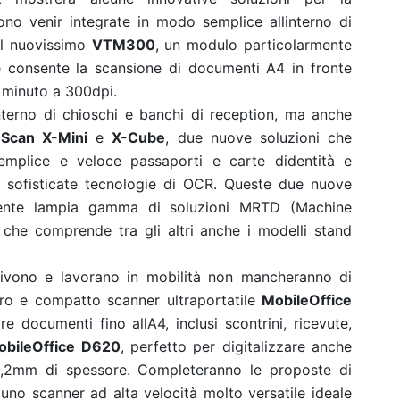
no venir integrate in modo semplice allinterno di
 il nuovissimo
VTM300
, un modulo particolarmente
 consente la scansione di documenti A4 in fronte
l minuto a 300dpi.
interno di chioschi e banchi di reception, ma anche
Scan X-Mini
e
X-Cube
, due nuove soluzioni che
emplice e veloce passaporti e carte didentità e
te sofisticate tecnologie di OCR. Queste due nuove
ente lampia gamma di soluzioni MRTD (Machine
che comprende tra gli altri anche i modelli stand
vivono e lavorano in mobilità non mancheranno di
ggero e compatto scanner ultraportatile
MobileOffice
re documenti fino allA4, inclusi scontrini, ricevute,
obileOffice D620
, perfetto per digitalizzare anche
a 1,2mm di spessore. Completeranno le proposte di
 uno scanner ad alta velocità molto versatile ideale