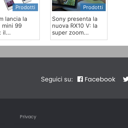
Prodotti
Prodotti
lm lancia la
Sony presenta la
x mini 99
nuova RX10 V: la
 il...
super zoom...
Facebook
Seguici su:
Privacy