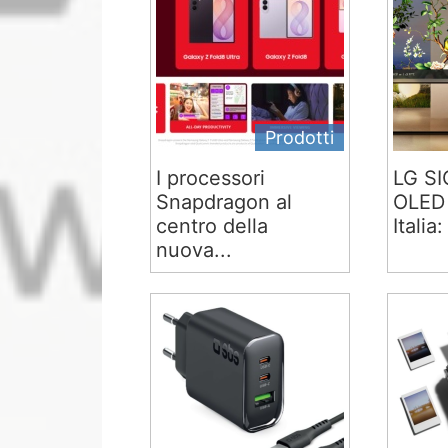
Prodotti
I processori
LG S
Snapdragon al
OLED 
centro della
Italia:
nuova...