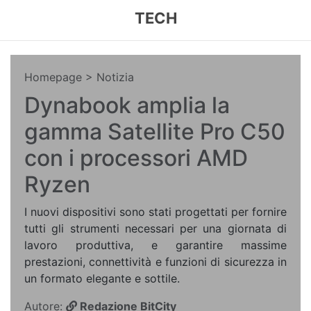
TECH
Homepage
> Notizia
Dynabook amplia la
gamma Satellite Pro C50
con i processori AMD
Ryzen
I nuovi dispositivi sono stati progettati per fornire
tutti gli strumenti necessari per una giornata di
lavoro produttiva, e garantire massime
prestazioni, connettività e funzioni di sicurezza in
un formato elegante e sottile.
Autore:
Redazione BitCity