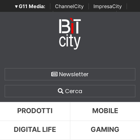
▾ G11 Media:
|
ChannelCity
|
ImpresaCity
|
SecurityOpenLab
|
Italian Channel Awards
|
Italian
Project Awards
|
Italian Security Awards
|
...
Newsletter
Cerca
PRODOTTI
MOBILE
DIGITAL LIFE
GAMING