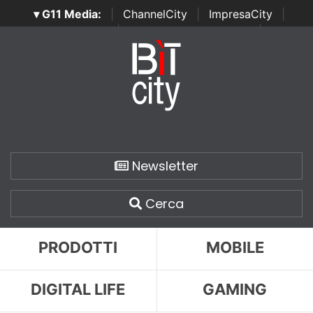
▾ G11 Media:
|
ChannelCity
|
ImpresaCity
|
SecurityOpenLab
|
Italian Channel Awards
|
Italian
Project Awards
|
Italian Security Awards
|
...
Newsletter
Cerca
PRODOTTI
MOBILE
DIGITAL LIFE
GAMING