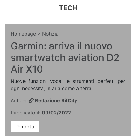
TECH
Homepage
> Notizia
Garmin: arriva il nuovo
smartwatch aviation D2
Air X10
Nuove funzioni vocali e strumenti perfetti per
ogni necessità, in aria come a terra.
Autore:
Redazione BitCity
Pubblicato il:
09/02/2022
Prodotti