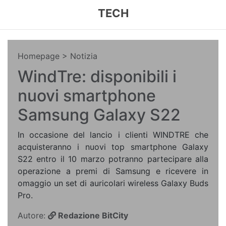
TECH
Homepage
> Notizia
WindTre: disponibili i
nuovi smartphone
Samsung Galaxy S22
In occasione del lancio i clienti WINDTRE che
acquisteranno i nuovi top smartphone Galaxy
S22 entro il 10 marzo potranno partecipare alla
operazione a premi di Samsung e ricevere in
omaggio un set di auricolari wireless Galaxy Buds
Pro.
Autore:
Redazione BitCity