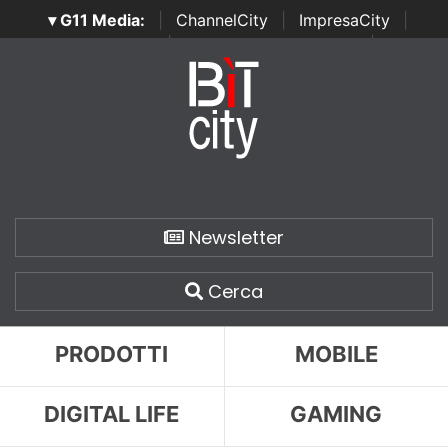
▾ G11 Media:
|
ChannelCity
|
ImpresaCity
|
SecurityOpenLab
|
Italian Channel Awards
|
Italian
Project Awards
|
Italian Security Awards
|
...
Newsletter
Cerca
PRODOTTI
MOBILE
DIGITAL LIFE
GAMING