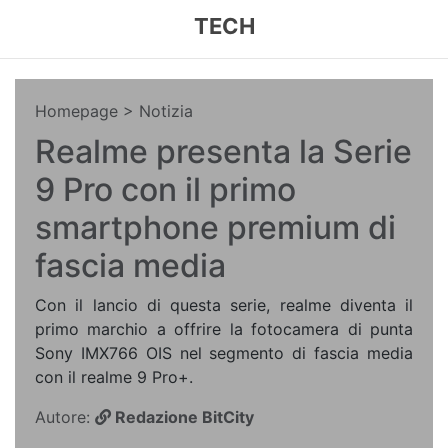
TECH
Homepage
> Notizia
Realme presenta la Serie
9 Pro con il primo
smartphone premium di
fascia media
Con il lancio di questa serie, realme diventa il
primo marchio a offrire la fotocamera di punta
Sony IMX766 OIS nel segmento di fascia media
con il realme 9 Pro+.
Autore:
Redazione BitCity