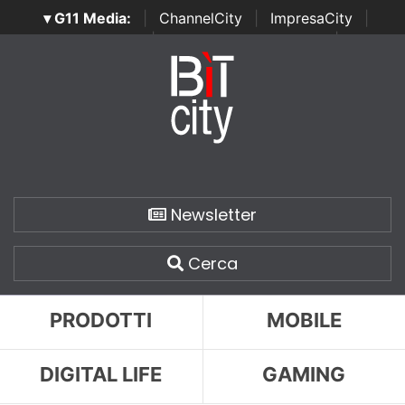
▾ G11 Media:
|
ChannelCity
|
ImpresaCity
|
SecurityOpenLab
|
Italian Channel Awards
|
Italian
Project Awards
|
Italian Security Awards
|
...
Newsletter
Cerca
PRODOTTI
MOBILE
DIGITAL LIFE
GAMING