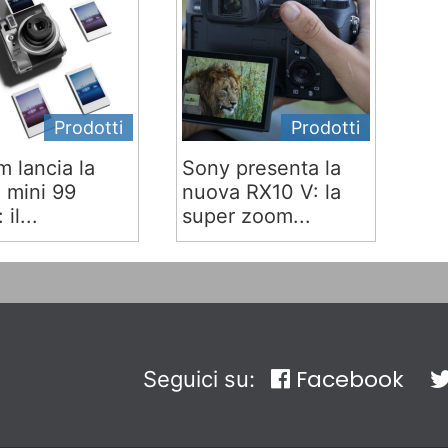
Prodotti
Prodotti
lm lancia la
Sony presenta la
x mini 99
nuova RX10 V: la
 il...
super zoom...
Facebook
Seguici su: