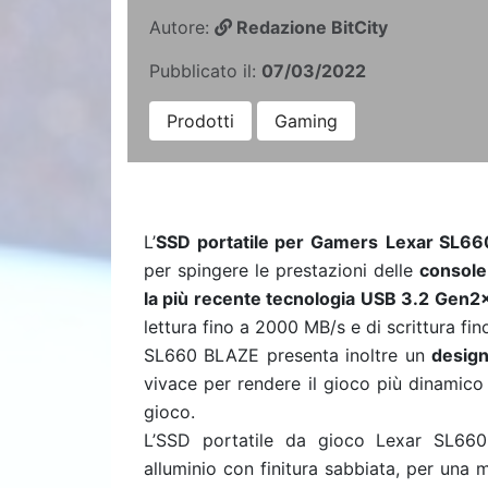
Autore:
Redazione BitCity
Pubblicato il:
07/03/2022
Prodotti
Gaming
L’
SSD portatile per Gamers
Lexar SL6
per spingere le prestazioni delle
console
la più recente tecnologia USB 3.2 Gen
lettura fino a 2000 MB/s e di scrittura fi
SL660 BLAZE presenta inoltre un
design
vivace per rendere il gioco più dinamico
gioco.
L’SSD portatile da gioco Lexar SL660
alluminio con finitura sabbiata, per una m