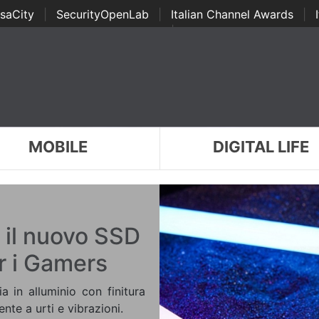
saCity
|
SecurityOpenLab
|
Italian Channel Awards
|
Awards
|
...
MOBILE
DIGITAL LIFE
 il nuovo SSD
r i Gamers
a in alluminio con finitura
nte a urti e vibrazioni.