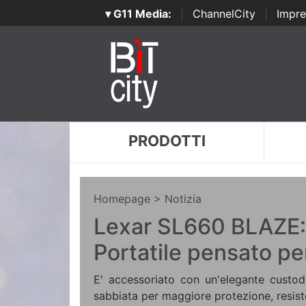
▾ G11 Media:
|
ChannelCity
|
Impre
PRODOTTI
Homepage
> Notizia
Lexar SL660 BLAZE:
Portatile pensato pe
E' accessoriato con un'elegante custodi
sabbiata per maggiore protezione, resiste