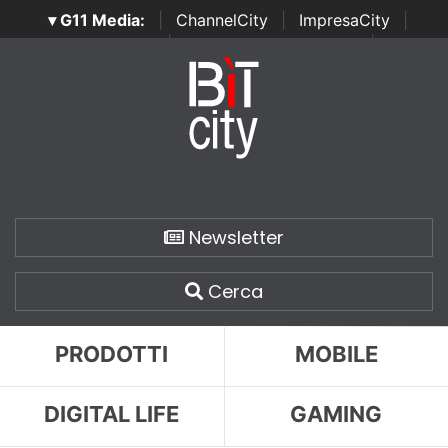
▾ G11 Media:
|
ChannelCity
|
ImpresaCity
|
SecurityOpenLab
|
Italian Channel Awards
|
Italian
Project Awards
|
Italian Security Awards
|
...
Newsletter
Cerca
PRODOTTI
MOBILE
DIGITAL LIFE
GAMING