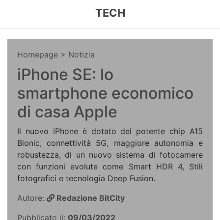
TECH
Homepage
> Notizia
iPhone SE: lo
smartphone economico
di casa Apple
Il nuovo iPhone è dotato del potente chip A15
Bionic, connettività 5G, maggiore autonomia e
robustezza, di un nuovo sistema di fotocamere
con funzioni evolute come Smart HDR 4, Stili
fotografici e tecnologia Deep Fusion.
Autore:
Redazione BitCity
Pubblicato il:
09/03/2022