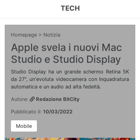
TECH
Homepage
> Notizia
Apple svela i nuovi Mac
Studio e Studio Display
Studio Display ha un grande schermo Retina 5K
da 27", un'evoluta videocamera con Inquadratura
automatica e un audio ad alta fedeltà.
Autore:
Redazione BitCity
Pubblicato il:
10/03/2022
Mobile