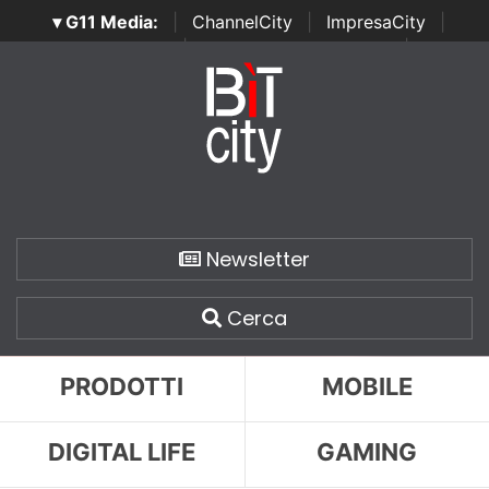
▾ G11 Media:
|
ChannelCity
|
ImpresaCity
|
SecurityOpenLab
|
Italian Channel Awards
|
Italian
Project Awards
|
Italian Security Awards
|
...
Newsletter
Cerca
PRODOTTI
MOBILE
DIGITAL LIFE
GAMING