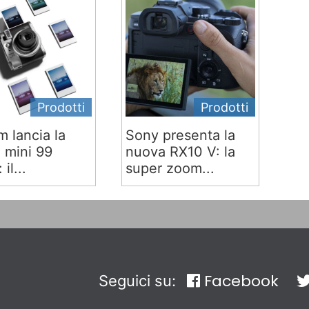
Prodotti
Prodotti
lm lancia la
Sony presenta la
x mini 99
nuova RX10 V: la
 il...
super zoom...
Facebook
Seguici su: