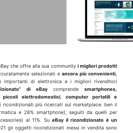
eBay che offre alla sua community
i migliori prodotti
ccuratamente selezionati e
ancora più convenienti,
importanti di elettronica e i migliori rivenditori
izionato” di eBay
comprende
smartphones,
piccoli elettrodomestici
,
computer portatili e
 ricondizionati più ricercati sul marketplace: ben il
rmatica e 28% smartphone), seguiti da quelli per
cessories) al 11%.
Su
eBay il ricondizionato
è un
021 gli oggetti ricondizionati messi in vendita sono