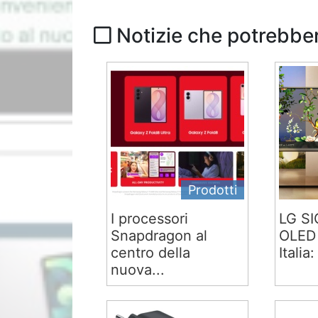
Notizie che potrebber
Prodotti
I processori
LG S
Snapdragon al
OLED 
centro della
Italia:
nuova...