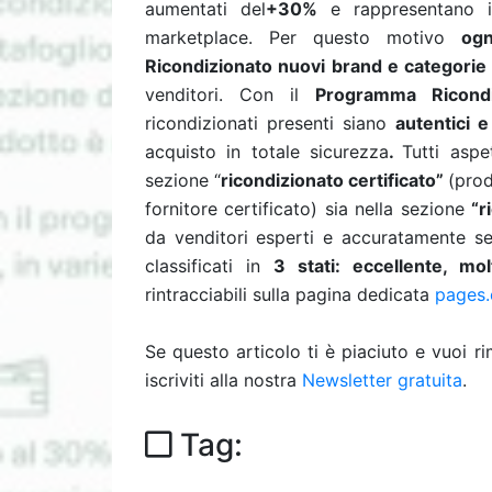
aumentati del
+30%
e rappresentano i
marketplace. Per questo motivo
og
Ricondizionato nuovi brand e categorie 
venditori.
Con il
Programma Ricondi
ricondizionati presenti siano
autentici e
acquisto in totale sicurezza
.
Tutti aspe
sezione “
ricondizionato certificato”
(prod
fornitore certificato) sia nella sezione
“r
da venditori esperti e accuratamente se
classificati in
3 stati: eccellente, m
rintracciabili sulla pagina dedicata
pages.e
Se questo articolo ti è piaciuto e vuoi 
iscriviti alla nostra
Newsletter gratuita
.
Tag: