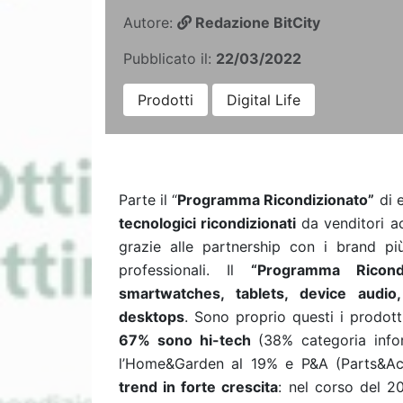
Autore:
Redazione BitCity
Pubblicato il:
22/03/2022
Prodotti
Digital Life
Parte il “
Programma Ricondizionato”
di 
tecnologici ricondizionati
da venditori a
grazie alle partnership con i brand più 
professionali.
Il
“Programma Ricond
smartwatches, tablets, device audio, 
desktops
. Sono proprio questi i prodotti
67% sono hi-tech
(38% categoria info
l’Home&Garden al 19% e P&A (Parts&Ac
trend in forte crescita
: nel corso del 2