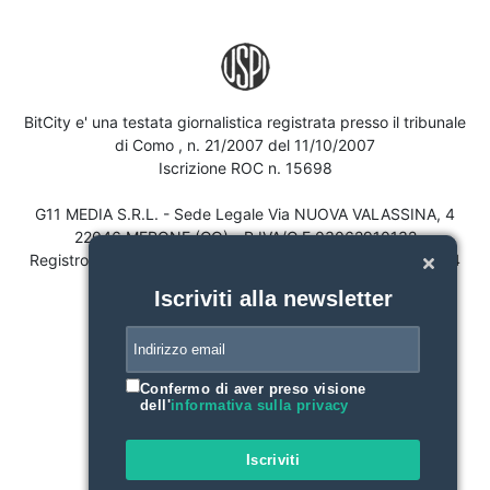
BitCity e' una testata giornalistica registrata presso il tribunale
di Como , n. 21/2007 del 11/10/2007
Iscrizione ROC n. 15698
G11 MEDIA S.R.L. - Sede Legale Via NUOVA VALASSINA, 4
22046 MERONE (CO) - P.IVA/C.F.03062910132
Registro imprese di Como n. 03062910132 - REA n. 293834
CAPITALE SOCIALE Euro 30.000 i.v.
Iscriviti alla newsletter
Confermo di aver preso visione
dell'
informativa sulla privacy
Iscriviti