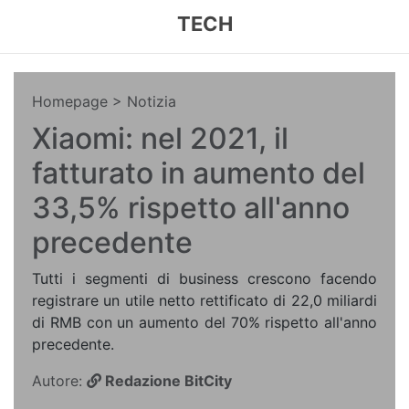
TECH
Homepage
> Notizia
Xiaomi: nel 2021, il
fatturato in aumento del
33,5% rispetto all'anno
precedente
Tutti i segmenti di business crescono facendo
registrare un utile netto rettificato di 22,0 miliardi
di RMB con un aumento del 70% rispetto all'anno
precedente.
Autore:
Redazione BitCity