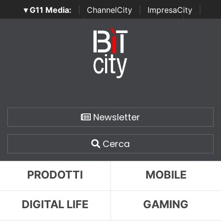
▾ G11 Media:
|
ChannelCity
|
ImpresaCity
|
SecurityOpenLab
|
Italian Channel Awards
|
Italian
Project Awards
|
Italian Security Awards
|
...
Newsletter
Cerca
PRODOTTI
MOBILE
DIGITAL LIFE
GAMING