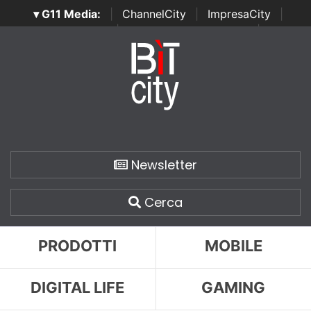
▾ G11 Media:
|
ChannelCity
|
ImpresaCity
|
SecurityOpenLab
|
Italian Channel Awards
|
Italian
Project Awards
|
Italian Security Awards
|
...
Newsletter
Cerca
PRODOTTI
MOBILE
DIGITAL LIFE
GAMING