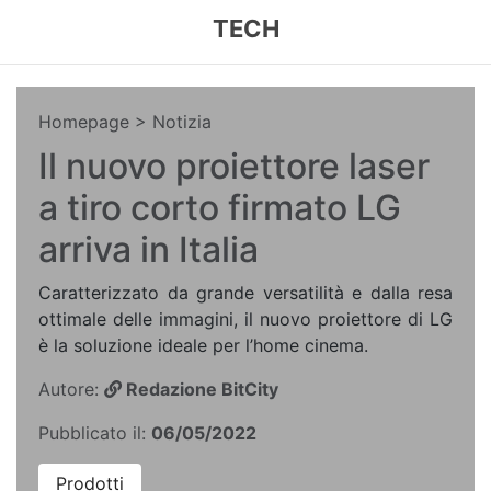
TECH
Homepage
> Notizia
Il nuovo proiettore laser
a tiro corto firmato LG
arriva in Italia
Caratterizzato da grande versatilità e dalla resa
ottimale delle immagini, il nuovo proiettore di LG
è la soluzione ideale per l’home cinema.
Autore:
Redazione BitCity
Pubblicato il:
06/05/2022
Prodotti