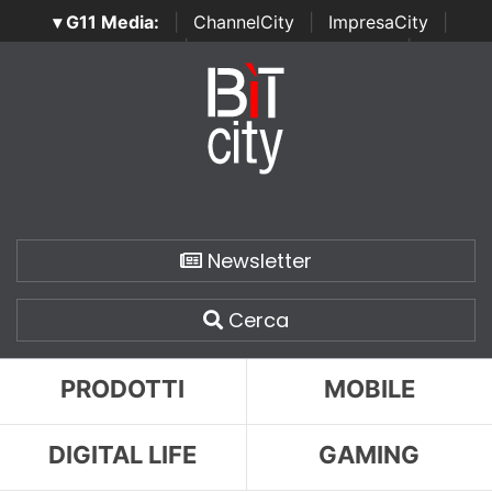
▾ G11 Media:
|
ChannelCity
|
ImpresaCity
|
SecurityOpenLab
|
Italian Channel Awards
|
Italian
Project Awards
|
Italian Security Awards
|
...
Newsletter
Cerca
PRODOTTI
MOBILE
DIGITAL LIFE
GAMING