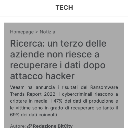
TECH
Homepage
> Notizia
Ricerca: un terzo delle
aziende non riesce a
recuperare i dati dopo
attacco hacker
Veeam ha annuncia i risultati del Ransomware
Trends Report 2022: i cybercriminali riescono a
criptare in media il 47% dei dati di produzione e
le vittime sono in grado di recuperare soltanto il
69% dei dati coinvolti.
Autore:
Redazione BitCity