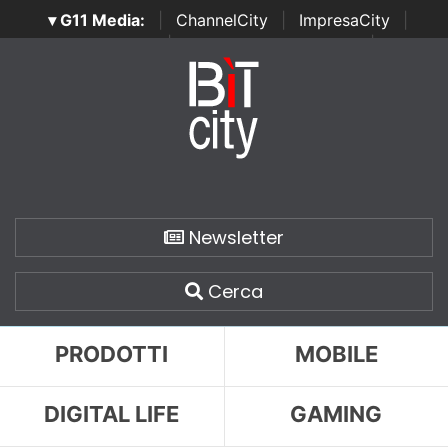
▾ G11 Media:
|
ChannelCity
|
ImpresaCity
|
SecurityOpenLab
|
Italian Channel Awards
|
Italian
Project Awards
|
Italian Security Awards
|
...
Newsletter
Cerca
PRODOTTI
MOBILE
DIGITAL LIFE
GAMING