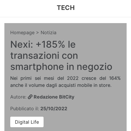
TECH
Homepage
> Notizia
Nexi: +185% le
transazioni con
smartphone in negozio
Nei primi sei mesi del 2022 cresce del 164%
anche il volume dagli acquisti mobile in store.
Autore:
Redazione BitCity
Pubblicato il:
25/10/2022
Digital Life