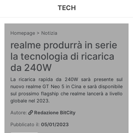
TECH
Homepage
> Notizia
realme produrrà in serie
la tecnologia di ricarica
da 240W
La ricarica rapida da 240W sarà presente sul
nuovo realme GT Neo 5 in Cina e sarà disponibile
sul prossimo flagship che realme lancerà a livello
globale nel 2023.
Autore:
Redazione BitCity
Pubblicato il:
05/01/2023