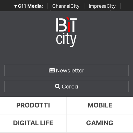
▾ G11 Media:
|
ChannelCity
|
ImpresaCity
|
SecurityOpenLab
|
Italian Channel Awards
|
Italian
Project Awards
|
Italian Security Awards
|
...
Newsletter
Cerca
PRODOTTI
MOBILE
DIGITAL LIFE
GAMING