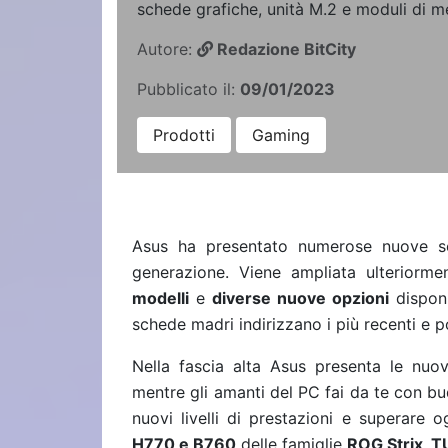
schede grafiche, unità M.2 e moduli di m
Autore:
Redazione BitCity
Pubblicato il:
09/01/2023
Prodotti
Gaming
Asus ha presentato numerose nuove sc
generazione. Viene
ampliata ulteriorm
modelli
e
diverse nuove opzioni
disponi
schede madri indirizzano i più recenti e p
Nella fascia alta Asus presenta le nu
mentre gli amanti del PC fai da te con b
nuovi livelli di prestazioni e superare 
H770 e B760
delle famiglie
ROG Strix, T