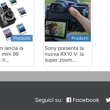
Prodotti
Prodotti
lm lancia la
Sony presenta la
x mini 99
nuova RX10 V: la
 il...
super zoom...
Facebook
Seguici su: