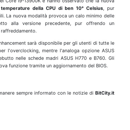
el Core i9-13900K e hanno osservato che la nuova
e temperature della CPU di ben 10° Celsius
, pur
ili. La nuova modalità provoca un calo minimo delle
spetto alla versione precedente, pur offrendo un
el raffreddamento.
ncement sarà disponibile per gli utenti di tutte le
r l'overclocking, mentre l'analoga opzione ASUS
ebutto nelle schede madri ASUS H770 e B760. Gli
nuova funzione tramite un aggiornamento del BIOS.
rimanere sempre informato con le notizie di
BitCity.it