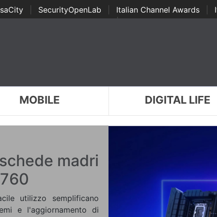
saCity
|
SecurityOpenLab
|
Italian Channel Awards
|
Awards
|
...
MOBILE
DIGITAL LIFE
 schede madri
B760
ile utilizzo semplificano
blemi e l'aggiornamento di