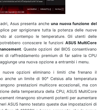
madri, Asus presenta anche
una nuova funzione del
lice per sprigionare tutta la potenza delle nuove
ndo al contempo le temperature. Gli utenti delle
potrebbero conoscere le funzioni
ASUS MultiCore
hancement
. Queste opzioni del BIOS consentivano
emi di raffreddamento premium di far salire la CPU
S aggiunge una nuova opzione a entrambi i menu.
 nuove opzioni eliminano i limiti che frenano il
 anche un limite di 90° Celsius alla temperatura
tengono prestazioni multicore eccezionali, ma con
azione della temperatura della CPU, ASUS MultiCore
ement rimangono strumenti potenti per aumentare
egneri ASUS hanno testato queste due impostazioni di