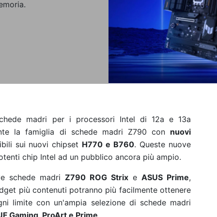
emoria.
hede madri per i processori Intel
di 12a e 13a
ente la famiglia di schede madri Z790 con
nuovi
bili sui nuovi chipset
H770 e B760
. Queste nuove
otenti chip Intel ad un pubblico ancora più ampio.
ove schede madri
Z790 ROG Strix
e
ASUS Prime
,
udget più contenuti potranno più facilmente ottenere
ogni limite con un'ampia selezione di schede madri
UF Gaming, ProArt e Prime
.