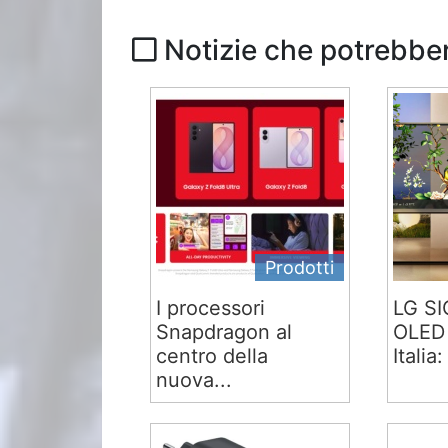
Notizie che potrebber
Prodotti
I processori
LG S
Snapdragon al
OLED 
centro della
Italia:
nuova...