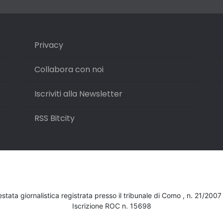
Privacy
Collabora con noi
Iscriviti alla Newsletter
RSS Bitcity
testata giornalistica registrata presso il tribunale di Como , n. 21/200
Iscrizione ROC n. 15698