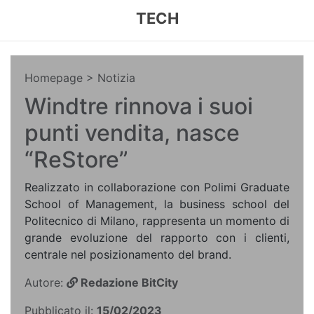
TECH
Homepage
> Notizia
Windtre rinnova i suoi
punti vendita, nasce
“ReStore”
Realizzato in collaborazione con Polimi Graduate
School of Management, la business school del
Politecnico di Milano, rappresenta un momento di
grande evoluzione del rapporto con i clienti,
centrale nel posizionamento del brand.
Autore:
Redazione BitCity
Pubblicato il:
15/02/2023