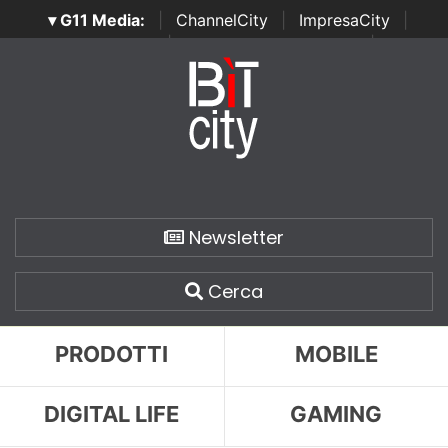
▾ G11 Media:
|
ChannelCity
|
ImpresaCity
|
SecurityOpenLab
|
Italian Channel Awards
|
Italian
Project Awards
|
Italian Security Awards
|
...
Newsletter
Cerca
PRODOTTI
MOBILE
DIGITAL LIFE
GAMING