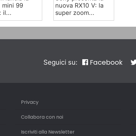
x mini 99
nuova RX10 V: la
 il...
super zoom...
Facebook
Seguici su:
Privacy
Collabora con noi
Iscriviti alla Newsletter