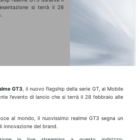
sentazione si terrà il 28
.
alme GT3
, il nuovo flagship della serie GT, al Mobile
e l’evento di lancio che si terrà il 28 febbraio alle
eloce al mondo, il nuovissimo realme GT3 segna un
i innovazione del brand.
zione in live streaming a questo indirizzo: