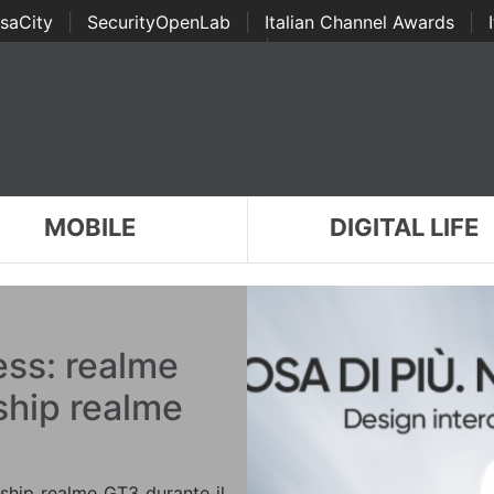
saCity
|
SecurityOpenLab
|
Italian Channel Awards
|
Awards
|
...
MOBILE
DIGITAL LIFE
ss: realme
gship realme
gship realme GT3 durante il