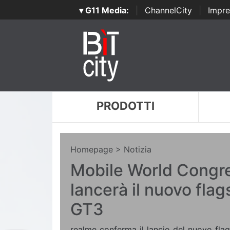
▾ G11 Media:
|
ChannelCity
|
Impre
PRODOTTI
Homepage
> Notizia
Mobile World Congre
lancerà il nuovo fla
GT3
realme conferma il lancio del nuovo fla