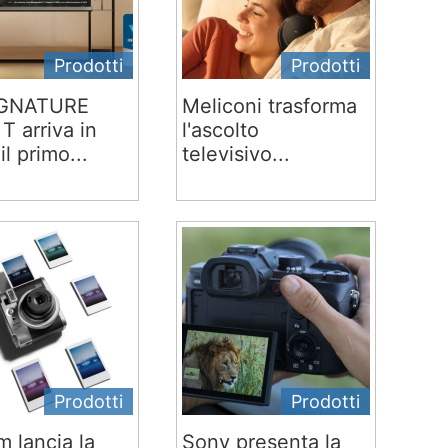
Prodotti
Prodotti
IGNATURE
Meliconi trasforma
T arriva in
l'ascolto
 il primo...
televisivo...
Prodotti
Prodotti
lm lancia la
Sony presenta la