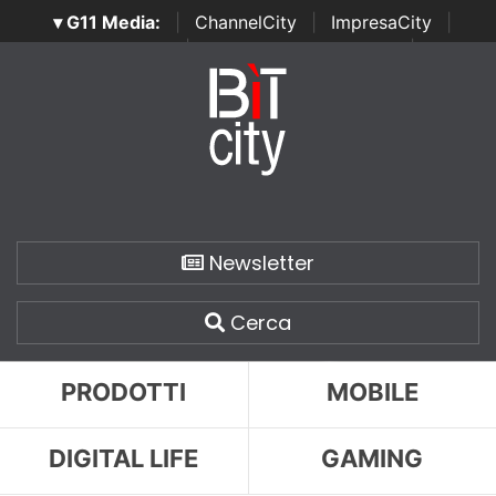
▾ G11 Media:
|
ChannelCity
|
ImpresaCity
|
SecurityOpenLab
|
Italian Channel Awards
|
Italian
Project Awards
|
Italian Security Awards
|
...
Newsletter
Cerca
PRODOTTI
MOBILE
DIGITAL LIFE
GAMING