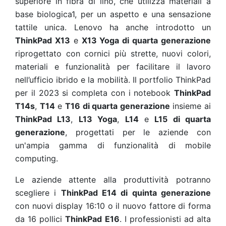
superiore in fibra di lino, che utilizza materiali a
base biologica1, per un aspetto e una sensazione
tattile unica. Lenovo ha anche introdotto un
ThinkPad X13
e
X13 Yoga di quarta generazione
riprogettato con cornici più strette, nuovi colori,
materiali e funzionalità per facilitare il lavoro
nell’ufficio ibrido e la mobilità. Il portfolio ThinkPad
per il 2023 si completa con i notebook
ThinkPad
T14s
,
T14
e
T16 di quarta generazione
insieme ai
ThinkPad L13
,
L13 Yoga
,
L14
e
L15 di quarta
generazione
, progettati per le aziende con
un'ampia gamma di funzionalità di mobile
computing.
Le aziende attente alla produttività potranno
scegliere i
ThinkPad E14 di quinta generazione
con nuovi display 16:10 o il nuovo fattore di forma
da 16 pollici
ThinkPad E16
. I professionisti ad alta