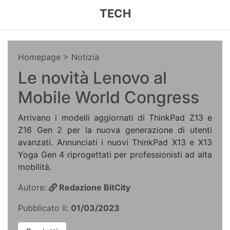
TECH
Homepage
> Notizia
Le novità Lenovo al
Mobile World Congress
Arrivano i modelli aggiornati di ThinkPad Z13 e
Z16 Gen 2 per la nuova generazione di utenti
avanzati. Annunciati i nuovi ThinkPad X13 e X13
Yoga Gen 4 riprogettati per professionisti ad alta
mobilità.
Autore:
Redazione BitCity
Pubblicato il:
01/03/2023