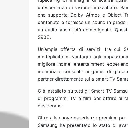
l’upscaling di immagini di scarsa quali
un’esperienza di visione mozzafiato. S
che supporta Dolby Atmos e Object Tr
contenuto e fornisce un sound in grado 
un audio ancor più coinvolgente. Queste
S90C.
Un’ampia offerta di servizi, tra cui
molteplicità di vantaggi agli appassiona
migliore home entertainment experie
memoria e consente ai gamer di giocare a
partner direttamente sulla smart TV Sam
Già installato su tutti gli Smart TV Sams
di programmi TV e film per offrire ai cl
desiderano.
Oltre alle nuove esperienze premium per 
Samsung ha presentato lo stato di avan