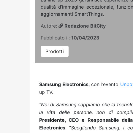
qualità d’immagine eccezionale, funzion
aggiornamenti SmartThings.
Autore:
Redazione BitCity
Pubblicato il:
10/04/2023
Prodotti
Samsung Electronics,
con l’evento
Unbo
up TV.
“Noi di Samsung sappiamo che la tecnolog
la vita delle persone, non di complic
Presidente, CEO e Responsabile dell
Electronics
. “
Scegliendo Samsung, i co