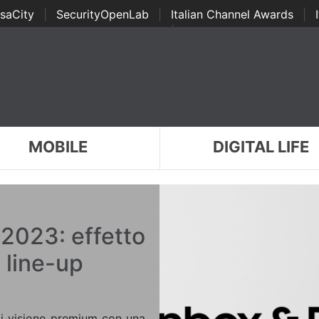
saCity
|
SecurityOpenLab
|
Italian Channel Awards
|
Awards
|
...
MOBILE
DIGITAL LIFE
2023: effetto
 line-up
di visione premium con una