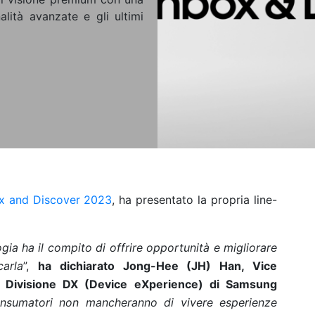
alità avanzate e gli ultimi
x and Discover 2023
, ha presentato la propria line-
ia ha il compito di offrire opportunità e migliorare
arla
”,
ha dichiarato Jong-Hee (JH) Han, Vice
a Divisione DX (Device eXperience) di Samsung
nsumatori non mancheranno di vivere esperienze