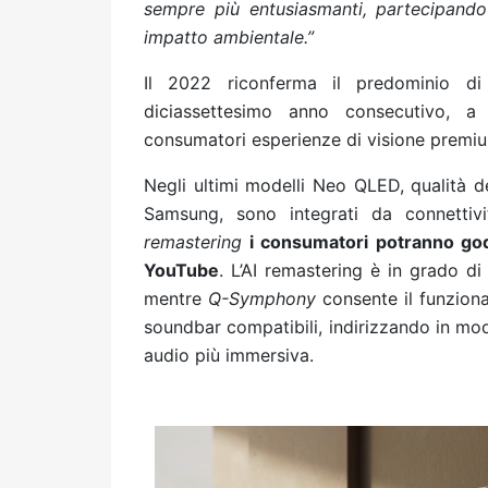
sempre più entusiasmanti, partecipando 
impatto ambientale.”
Il 2022 riconferma il predominio d
diciassettesimo anno consecutivo, a 
consumatori esperienze di visione premiu
Negli ultimi modelli Neo QLED, qualità de
Samsung, sono integrati da connettiv
remastering
i consumatori potranno gode
YouTube
. L’AI remastering è in grado di 
mentre
Q-Symphony
consente il funziona
soundbar compatibili, indirizzando in mod
audio più immersiva.