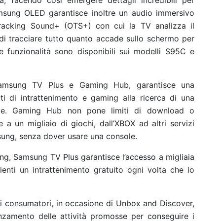
tà, facendo così emergere dettagli incredibili per
amsung OLED garantisce inoltre un audio immersivo
acking Sound+ (OTS+) con cui la TV analizza il
di tracciare tutto quanto accade sullo schermo per
 funzionalità sono disponibili sui modelli S95C e
 Samsung TV Plus e Gaming Hub, garantisce una
ti di intrattenimento e gaming alla ricerca di una
nce. Gaming Hub non pone limiti di download o
 un migliaio di giochi, dall’XBOX ad altri servizi
sung, senza dover usare una console
.
ung, Samsung TV Plus garantisce l’accesso a migliaia
ienti un intrattenimento gratuito ogni volta che lo
i consumatori, in occasione di Unbox and Discover,
zamento delle attività promosse per conseguire i