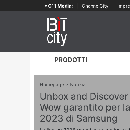
▾ G11 Media:
|
ChannelCity
|
Impre
PRODOTTI
Homepage
> Notizia
Unbox and Discover 
Wow garantito per la
2023 di Samsung
La line-up 2023 garantisce esperienze 