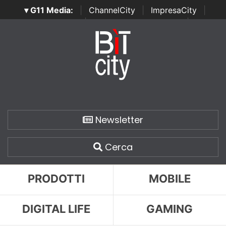
▾ G11 Media:
|
ChannelCity
|
ImpresaCity
|
SecurityOpenLab
|
Italian Channel Awards
|
Italian
Project Awards
|
Italian Security Awards
|
...
Newsletter
Cerca
PRODOTTI
MOBILE
DIGITAL LIFE
GAMING