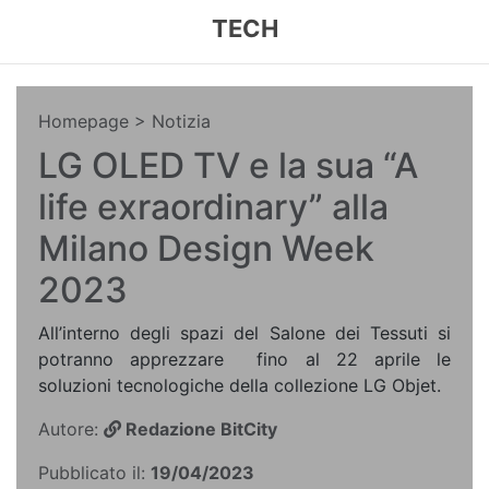
TECH
Homepage
> Notizia
LG OLED TV e la sua “A
life exraordinary” alla
Milano Design Week
2023
All’interno degli spazi del Salone dei Tessuti si
potranno apprezzare fino al 22 aprile le
soluzioni tecnologiche della collezione LG Objet.
Autore:
Redazione BitCity
Pubblicato il:
19/04/2023