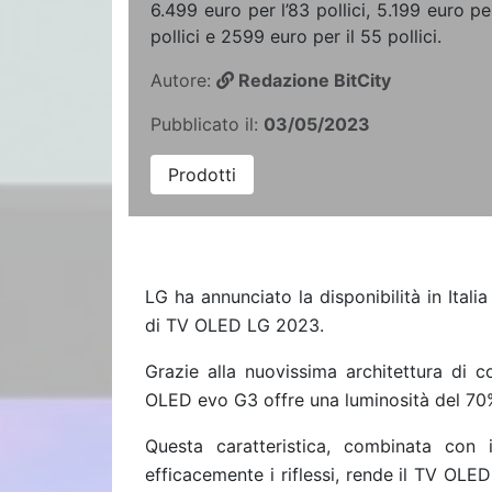
6.499 euro per l’83 pollici, 5.199 euro pe
pollici e 2599 euro per il 55 pollici.
Autore:
Redazione BitCity
Pubblicato il:
03/05/2023
Prodotti
LG ha
annunciato la disponibilità in Itali
di TV OLED LG 2023.
Grazie alla nuovissima architettura di co
OLED evo G3 offre una luminosità del 70
Questa caratteristica, combinata con 
efficacemente i riflessi, rende il TV OLE