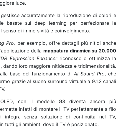
ggiore luce.
I
gestisce accuratamente la riproduzione di colori e
gie basate sul deep learning per perfezionare la
l senso di immersività e coinvolgimento.
g Pro,
per esempio, offre dettagli più nitidi anche
l’applicazione della
mappatura dinamica su 20.000
DR Expression Enhancer
riconosce e ottimizza la
na, dando loro maggiore nitidezza e tridimensionalità.
 alla base del funzionamento di
AI Sound Pro
, che
ermo grazie al suono surround virtuale a 9.1.2 canali
TV
.
 OLED, con il modello G3 diventa ancora più
ermette infatti di montare il TV perfettamente a filo
i integra senza soluzione di continuità nel TV,
n tutti gli ambienti dove il TV è posizionato.