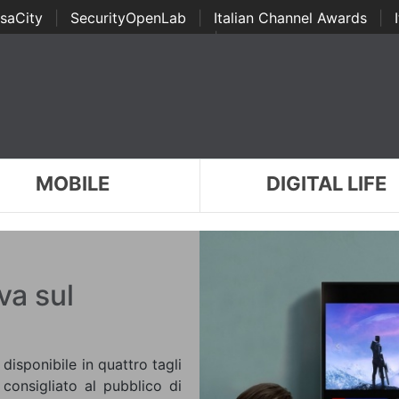
saCity
|
SecurityOpenLab
|
Italian Channel Awards
|
Awards
|
...
MOBILE
DIGITAL LIFE
va sul
isponibile in quattro tagli
consigliato al pubblico di