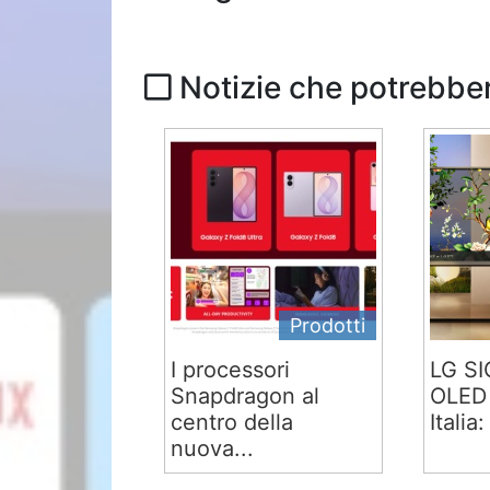
Notizie che potrebber
Prodotti
I processori
LG S
Snapdragon al
OLED 
centro della
Italia:
nuova...