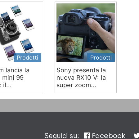
Prodotti
Prodotti
lm lancia la
Sony presenta la
x mini 99
nuova RX10 V: la
 il...
super zoom...
Facebook
Seguici su: