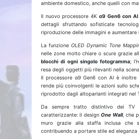
ambiente domestico, anche quelli con ma
Il nuovo processore 4K
α
9 Gen6 con A
dettagli sfruttando
sofisticate tecnolo
riproduzione delle immagini e aumentare i
La funzione
OLED Dynamic Tone Mappin
nelle zone molto chiare o scure grazie al
blocchi di ogni singolo fotogramma
; l’
H
resa degli oggetti più rilevanti nella sce
Il processore
α
9 Gen6 con AI è inoltre
rende più coinvolgenti le azioni sullo sch
riprodotto dagli altoparlanti integrati nel 
Da sempre tratto distintivo dei TV
caratterizzante: il design
One Wall
, che p
muro grazie alla staffa inclusa che s
contribuendo a portare stile ed eleganza i