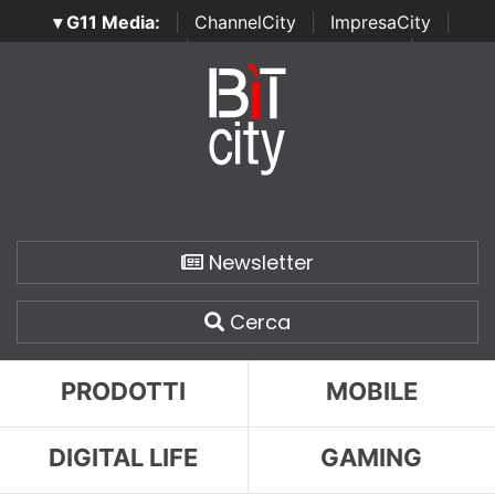
▾ G11 Media:
|
ChannelCity
|
ImpresaCity
|
SecurityOpenLab
|
Italian Channel Awards
|
Italian
Project Awards
|
Italian Security Awards
|
...
Newsletter
Cerca
PRODOTTI
MOBILE
DIGITAL LIFE
GAMING