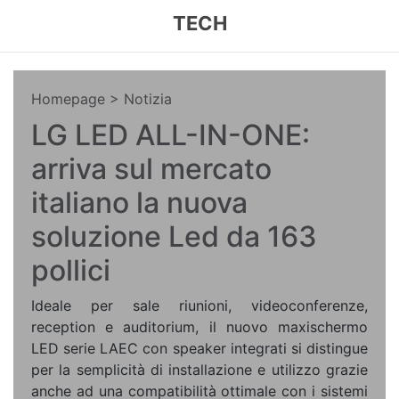
TECH
Homepage
> Notizia
LG LED ALL-IN-ONE:
arriva sul mercato
italiano la nuova
soluzione Led da 163
pollici
Ideale per sale riunioni, videoconferenze,
reception e auditorium, il nuovo maxischermo
LED serie LAEC con speaker integrati si distingue
per la semplicità di installazione e utilizzo grazie
anche ad una compatibilità ottimale con i sistemi