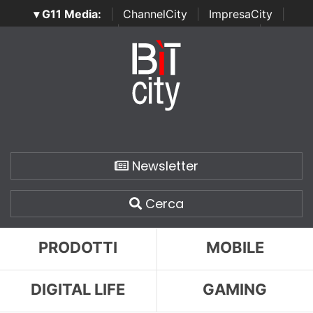
▾ G11 Media:
|
ChannelCity
|
ImpresaCity
|
SecurityOpenLab
|
Italian Channel Awards
|
Italian
Project Awards
|
Italian Security Awards
|
...
Newsletter
Cerca
PRODOTTI
MOBILE
DIGITAL LIFE
GAMING