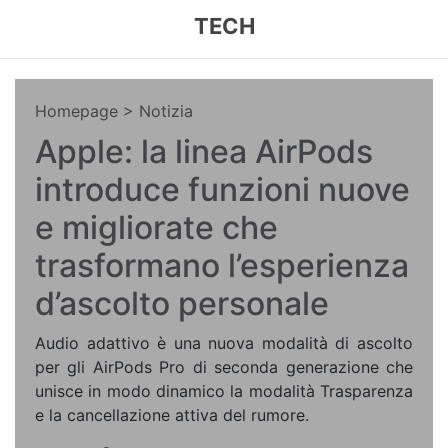
TECH
Homepage
> Notizia
Apple: la linea AirPods
introduce funzioni nuove
e migliorate che
trasformano l’esperienza
d’ascolto personale
Audio adattivo è una nuova modalità di ascolto
per gli AirPods Pro di seconda generazione che
unisce in modo dinamico la modalità Trasparenza
e la cancellazione attiva del rumore.