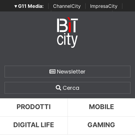
▾ G11 Media:
|
ChannelCity
|
ImpresaCity
|
SecurityOpenLab
|
Italian Channel Awards
|
Italian
Project Awards
|
Italian Security Awards
|
...
Newsletter
Cerca
PRODOTTI
MOBILE
DIGITAL LIFE
GAMING