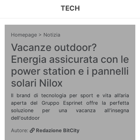
TECH
Homepage
> Notizia
Vacanze outdoor?
Energia assicurata con le
power station e i pannelli
solari Nilox
Il brand di tecnologia per sport e vita all’aria
aperta del Gruppo Esprinet offre la perfetta
soluzione per una vacanza all'insegna
dell'outdoor
Autore:
Redazione BitCity