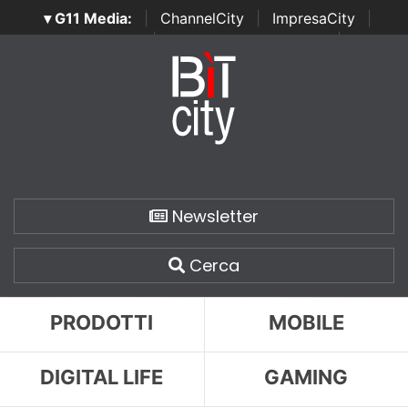
▾ G11 Media:
|
ChannelCity
|
ImpresaCity
|
SecurityOpenLab
|
Italian Channel Awards
|
Italian
Project Awards
|
Italian Security Awards
|
...
Newsletter
Cerca
PRODOTTI
MOBILE
DIGITAL LIFE
GAMING