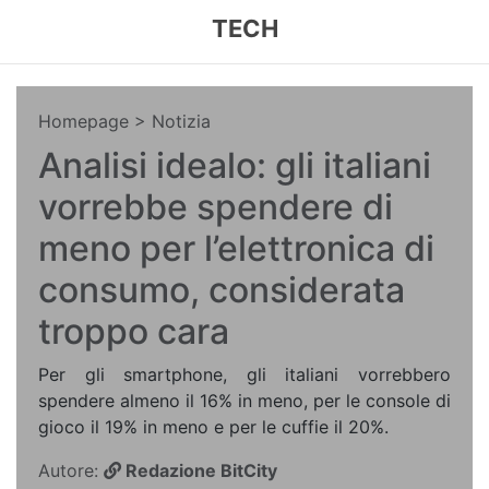
TECH
Homepage
> Notizia
Analisi idealo: gli italiani
vorrebbe spendere di
meno per l’elettronica di
consumo, considerata
troppo cara
Per gli smartphone, gli italiani vorrebbero
spendere almeno il 16% in meno, per le console di
gioco il 19% in meno e per le cuffie il 20%.
Autore:
Redazione BitCity