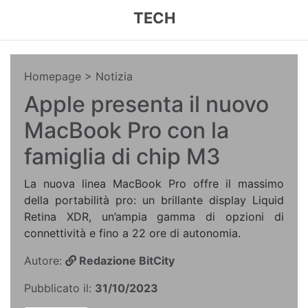
TECH
Homepage
> Notizia
Apple presenta il nuovo
MacBook Pro con la
famiglia di chip M3
La nuova linea MacBook Pro offre il massimo
della portabilità pro: un brillante display Liquid
Retina XDR, un’ampia gamma di opzioni di
connettività e fino a 22 ore di autonomia.
Autore:
Redazione BitCity
Pubblicato il:
31/10/2023