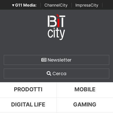
▾ G11 Media:
|
ChannelCity
|
ImpresaCity
|
SecurityOpenLab
|
Italian Channel Awards
|
Italian
Project Awards
|
Italian Security Awards
|
...
Newsletter
Cerca
PRODOTTI
MOBILE
DIGITAL LIFE
GAMING