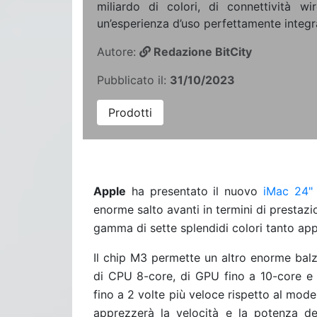
miliardo di colori, di connettività wi
un’esperienza d’uso perfettamente integr
Autore:
Redazione BitCity
Pubblicato il:
31/10/2023
Prodotti
Apple
ha presentato il nuovo
iMac 24"
enorme salto avanti in termini di prestazi
gamma di sette splendidi colori tanto appr
Il chip M3 permette un altro enorme balzo
di CPU 8-core, di GPU fino a 10-core e
fino a 2 volte più veloce rispetto al mod
apprezzerà la velocità e la potenza de