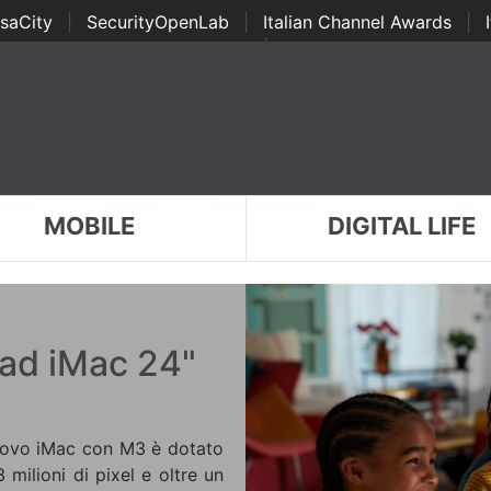
saCity
|
SecurityOpenLab
|
Italian Channel Awards
|
Awards
|
...
MOBILE
DIGITAL LIFE
 ad iMac 24"
 nuovo iMac con M3 è dotato
 milioni di pixel e oltre un