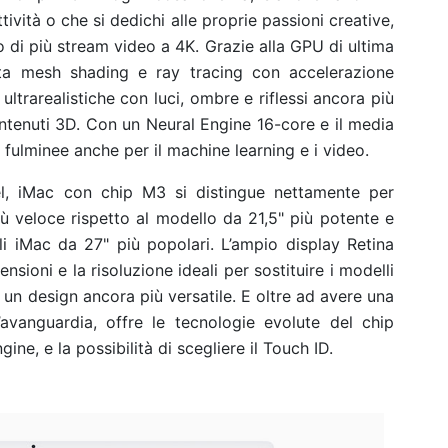
ività o che si dedichi alle proprie passioni creative,
 o di più stream video a 4K. Grazie alla GPU di ultima
ta mesh shading e ray tracing con accelerazione
ultrarealistiche con luci, ombre e riflessi ancora più
ontenuti 3D. Con un Neural Engine 16-core e il media
 fulminee anche per il machine learning e i video.
el, iMac con chip M3 si distingue nettamente per
più veloce rispetto al modello da 21,5" più potente
e
li iMac da 27" più popolari.
L’ampio display Retina
ensioni e la risoluzione ideali per sostituire i modelli
 un design ancora più versatile. E oltre ad avere una
’avanguardia, offre le tecnologie evolute del chip
ine, e la possibilità di scegliere il Touch ID.