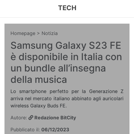
TECH
Homepage
> Notizia
Samsung Galaxy S23 FE
è disponibile in Italia con
un bundle all’insegna
della musica
Lo smartphone perfetto per la Generazione Z
arriva nel mercato italiano abbinato agli auricolari
wireless Galaxy Buds FE.
Autore:
Redazione BitCity
Pubblicato il:
06/12/2023