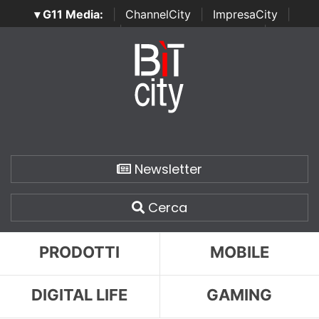
▾ G11 Media:
|
ChannelCity
|
ImpresaCity
|
SecurityOpenLab
|
Italian Channel Awards
|
Italian
Project Awards
|
Italian Security Awards
|
...
Newsletter
Cerca
PRODOTTI
MOBILE
DIGITAL LIFE
GAMING