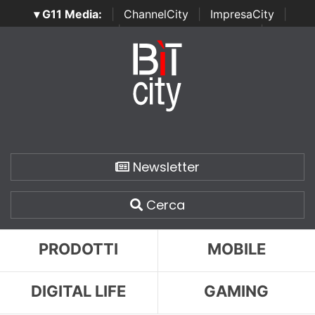
▾ G11 Media:
|
ChannelCity
|
ImpresaCity
|
SecurityOpenLab
|
Italian Channel Awards
|
Italian
Project Awards
|
Italian Security Awards
|
...
Newsletter
Cerca
PRODOTTI
MOBILE
DIGITAL LIFE
GAMING