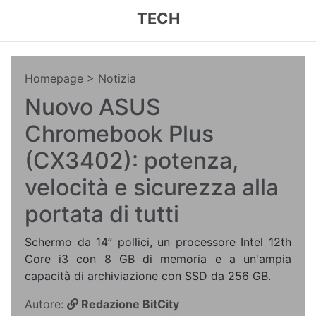
TECH
Homepage
> Notizia
Nuovo ASUS
Chromebook Plus
(CX3402): potenza,
velocità e sicurezza alla
portata di tutti
Schermo da 14” pollici, un processore Intel 12th
Core i3 con 8 GB di memoria e a un'ampia
capacità di archiviazione con SSD da 256 GB.
Autore:
Redazione BitCity