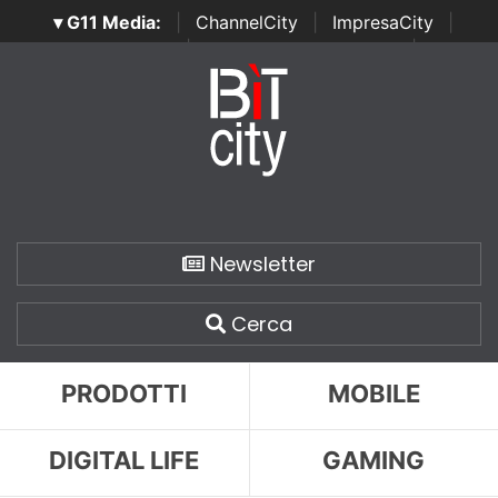
▾ G11 Media:
|
ChannelCity
|
ImpresaCity
|
SecurityOpenLab
|
Italian Channel Awards
|
Italian
Project Awards
|
Italian Security Awards
|
...
Newsletter
Cerca
PRODOTTI
MOBILE
DIGITAL LIFE
GAMING