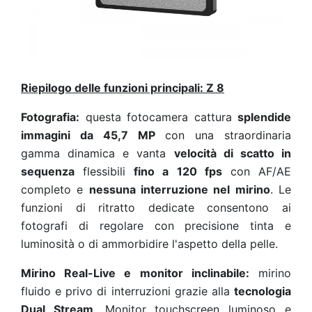
Riepilogo delle funzioni principali: Z 8
Fotografia:
questa fotocamera cattura
splendide
immagini da 45,7 MP
con una straordinaria
gamma dinamica e vanta
velocità di scatto in
sequenza
flessibili
fino a 120 fps
con AF/AE
completo e
nessuna interruzione nel mirino
. Le
funzioni di ritratto dedicate consentono ai
fotografi
di regolare con precisione tinta e
luminosità o di ammorbidire l'aspetto della pelle
.
Mirino Real-Live e monitor inclinabile:
mirino
fluido e privo di interruzioni grazie alla
tecnologia
Dual Stream
. Monitor touchscreen luminoso e