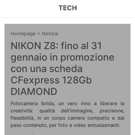
TECH
Homepage
> Notizia
NIKON Z8: fino al 31
gennaio in promozione
con una scheda
CFexpress 128Gb
DIAMOND
Fotocamera ibrida, un vero inno a liberare la
creatività: qualità dell'immagine, precisione,
flessibilità, in un corpo camera compatto e dal
peso contenuto, per foto e video entusiasmanti.