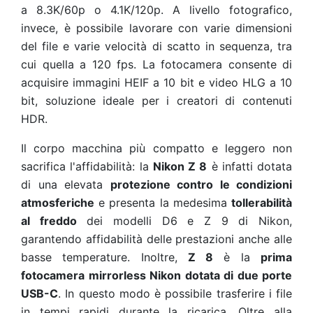
a 8.3K/60p o 4.1K/120p. A livello fotografico,
invece, è possibile lavorare con varie dimensioni
del file e varie velocità di scatto in sequenza, tra
cui quella a 120 fps. La fotocamera consente di
acquisire immagini HEIF a 10 bit e video HLG a 10
bit, soluzione ideale per i creatori di contenuti
HDR.
Il corpo macchina più compatto e leggero non
sacrifica l'affidabilità: la
Nikon Z 8
è infatti dotata
di una elevata
protezione contro le condizioni
atmosferiche
e presenta la medesima
tollerabilità
al freddo
dei modelli D6 e Z 9 di Nikon,
garantendo affidabilità delle prestazioni anche alle
basse temperature. Inoltre,
Z 8
è la
prima
fotocamera mirrorless Nikon dotata di due porte
USB-C
. In questo modo è possibile trasferire i file
in tempi rapidi durante la ricarica. Oltre alla