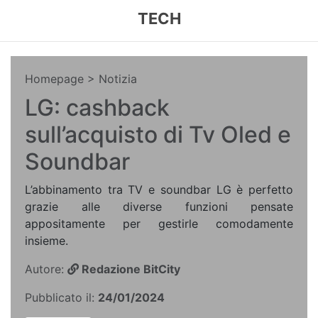
TECH
Homepage
> Notizia
LG: cashback
sull’acquisto di Tv Oled e
Soundbar
L’abbinamento tra TV e soundbar LG è perfetto
grazie alle diverse funzioni pensate
appositamente per gestirle comodamente
insieme.
Autore:
Redazione BitCity
Pubblicato il:
24/01/2024