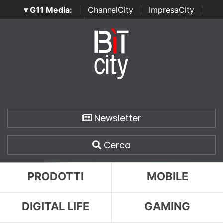
▾ G11 Media:
|
ChannelCity
|
ImpresaCity
|
SecurityOpenLab
|
Italian Channel Awards
|
Italian
Project Awards
|
Italian Security Awards
|
...
Newsletter
Cerca
PRODOTTI
MOBILE
DIGITAL LIFE
GAMING