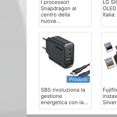
I processori
LG S
Snapdragon al
OLED 
centro della
Italia:
nuova...
Prodotti
SBS rivoluziona la
Fujifi
gestione
insta
energetica con la...
Silver: