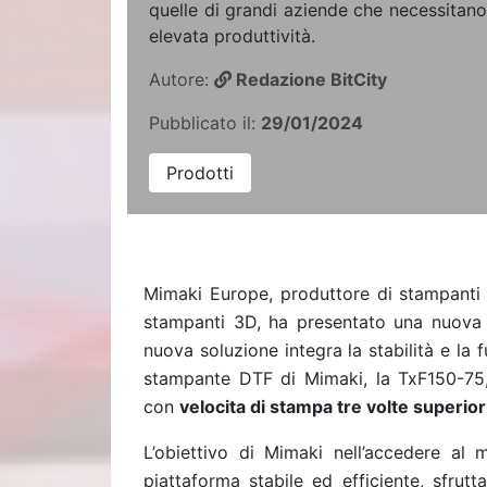
quelle di grandi aziende che necessitano r
elevata produttività.
Autore:
Redazione BitCity
Pubblicato il:
29/01/2024
Prodotti
Mimaki Europe, produttore di stampanti a 
stampanti 3D, ha presentato una nuova 
nuova soluzione integra la stabilità e la 
stampante DTF di Mimaki, la TxF150-75, 
con
velocita di stampa tre volte superior
L’obiettivo di Mimaki nell’accedere al 
piattaforma stabile ed efficiente, sfrut