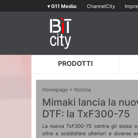
▾ G11 Media:
|
ChannelCity
|
Impre
PRODOTTI
Homepage
> Notizia
Mimaki lancia la nu
DTF: la TxF300-75
La nuova TxF300-75 centra gli stessi ob
oltre a soddisfare ulteriori e diverse 