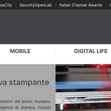
saCity
|
SecurityOpenLab
|
Italian Channel Awards
|
Awards
|
...
MOBILE
DIGITAL LIFE
ova stampante
iettivi del primo modello,
esigenze di stampa, incluse