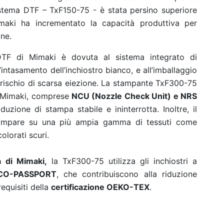
istema DTF – TxF150-75 - è stata persino superiore
imaki ha incrementato la capacità produttiva per
one.
i DTF di Mimaki è dovuta al sistema integrato di
’intasamento dell’inchiostro bianco, e all’imballaggio
il rischio di scarsa eiezione. La stampante TxF300-75
di Mimaki, comprese
NCU (Nozzle Check Unit) e NRS
uzione di stampa stabile e ininterrotta. Inoltre, il
stampare su una più ampia gamma di tessuti come
olorati scuri.
tà di Mimaki,
la TxF300-75 utilizza gli inchiostri a
 ECO-PASSPORT
, che contribuiscono alla riduzione
equisiti della
certificazione OEKO-TEX
.