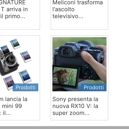
IGNATURE
Meliconi trasforma
T arriva in
l'ascolto
 il primo...
televisivo...
Prodotti
Prodotti
lm lancia la
Sony presenta la
x mini 99
nuova RX10 V: la
 il...
super zoom...