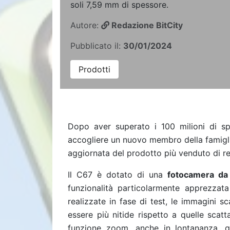
soli 7,59 mm di spessore.
Autore:
Redazione BitCity
Pubblicato il:
30/01/2024
Prodotti
Dopo aver superato i 100 milioni di sp
accogliere un nuovo membro della famigli
aggiornata del prodotto più venduto di re
Il C67 è dotato di una
fotocamera d
funzionalità particolarmente apprezzata
realizzate in fase di test, le immagini 
essere più nitide rispetto a quelle sca
funzione zoom, anche in lontananza, ga