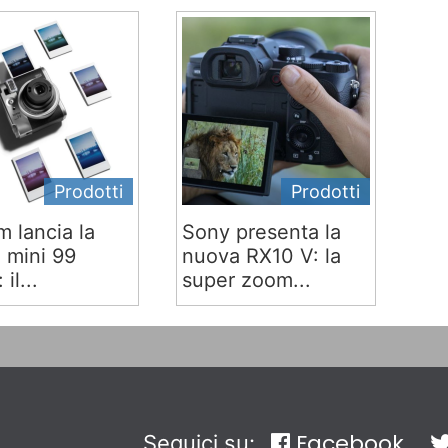
Prodotti
Prodotti
lm lancia la
Sony presenta la
x mini 99
nuova RX10 V: la
 il...
super zoom...
Facebook
Seguici su: