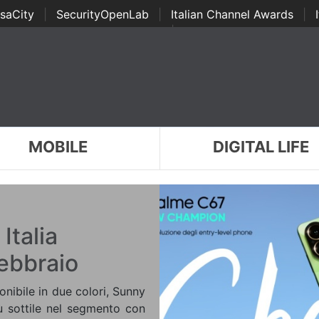
saCity
|
SecurityOpenLab
|
Italian Channel Awards
|
Awards
|
...
MOBILE
DIGITAL LIFE
Italia
febbraio
onibile in due colori, Sunny
ù sottile nel segmento con