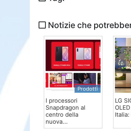
Notizie che potrebber
Prodotti
I processori
LG S
Snapdragon al
OLED 
centro della
Italia:
nuova...