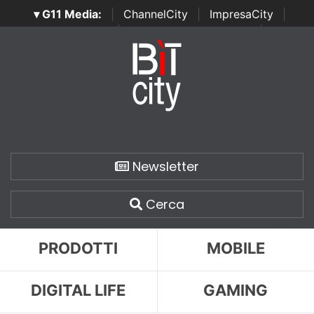
▾ G11 Media:
|
ChannelCity
|
ImpresaCity
|
SecurityOpenLab
|
Italian Channel Awards
|
Italian
Project Awards
|
Italian Security Awards
|
...
Newsletter
Cerca
PRODOTTI
MOBILE
DIGITAL LIFE
GAMING