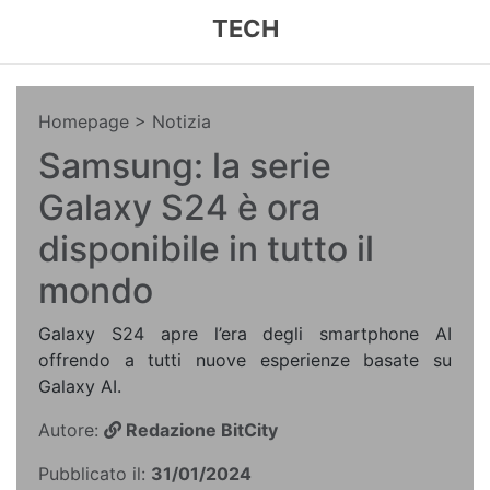
TECH
Homepage
> Notizia
Samsung: la serie
Galaxy S24 è ora
disponibile in tutto il
mondo
Galaxy S24 apre l’era degli smartphone AI
offrendo a tutti nuove esperienze basate su
Galaxy AI.
Autore:
Redazione BitCity
Pubblicato il:
31/01/2024