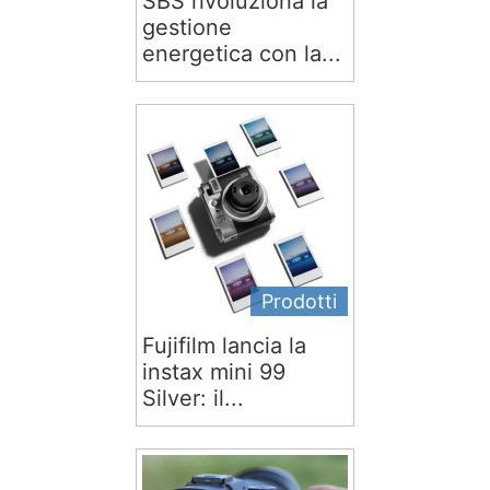
SBS rivoluziona la
gestione
energetica con la...
Prodotti
Fujifilm lancia la
instax mini 99
Silver: il...