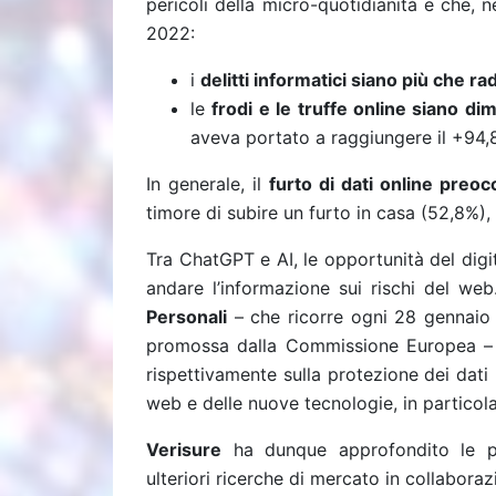
pericoli della micro-quotidianità e che, 
2022:
i
delitti informatici siano più che ra
le
frodi e le truffe online siano dim
aveva portato a raggiungere il +94,
In generale, il
furto di dati online preoc
timore di subire un furto in casa (52,8%),
Tra ChatGPT e AI, le opportunità del dig
andare l’informazione sui rischi del we
Personali
– che ricorre ogni 28 gennaio
promossa dalla Commissione Europea – 
rispettivamente sulla protezione dei dati 
web e delle nuove tecnologie, in particola
Verisure
ha dunque approfondito le pr
ulteriori ricerche di mercato in collaboraz