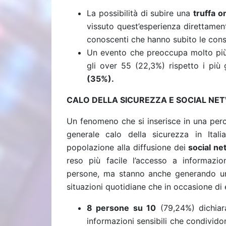
La possibilità di subire una
truffa o
vissuto quest’esperienza direttament
conoscenti che hanno subito le con
Un evento che preoccupa molto pi
gli over 55 (22,3%) rispetto i più
(
35%).
CALO DELLA SICUREZZA E SOCIAL NE
Un fenomeno che si inserisce in una per
generale calo della sicurezza in Ital
popolazione alla diffusione dei
social ne
reso più facile l’accesso a informazio
persone, ma stanno anche generando un
situazioni quotidiane che in occasione di e
8 persone su 10
(79,24%) dichiara
informazioni sensibili che condivid