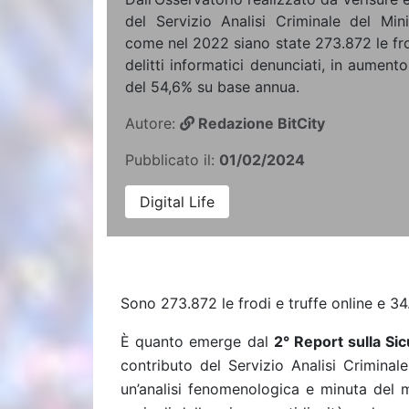
del Servizio Analisi Criminale del Mini
come nel 2022 siano state 273.872 le frod
delitti informatici denunciati, in aument
del 54,6% su base annua.
Autore:
Redazione BitCity
Pubblicato il:
01/02/2024
Digital Life
Sono 273.872 le frodi e truffe online e 34.1
È quanto emerge dal
2° Report sulla Si
contributo del Servizio Analisi Criminal
un’analisi fenomenologica e minuta del m