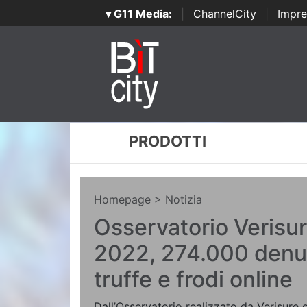
▾ G11 Media:
|
ChannelCity
|
Impre
PRODOTTI
Homepage
> Notizia
Osservatorio Verisur
2022, 274.000 denu
truffe e frodi online
Dall’Osservatorio realizzato da Verisure e