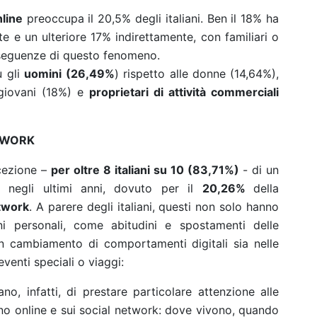
nline
preoccupa il 20,5% degli italiani. Ben il 18% ha
e e un ulteriore 17% indirettamente, con familiari o
seguenze di questo fenomeno.
ù gli
uomini
(26,49%
) rispetto alle donne (14,64%),
 giovani (18%) e
proprietari di attività commerciali
TWORK
cezione –
per oltre 8 italiani su 10 (83,71%)
- di un
ia negli ultimi anni, dovuto per il
20,26%
della
twork
. A parere degli italiani, questi non solo hanno
ni personali, come abitudini e spostamenti delle
 cambiamento di comportamenti digitali sia nelle
venti speciali o viaggi:
no, infatti, di prestare particolare attenzione alle
ono online e sui social network: dove vivono, quando