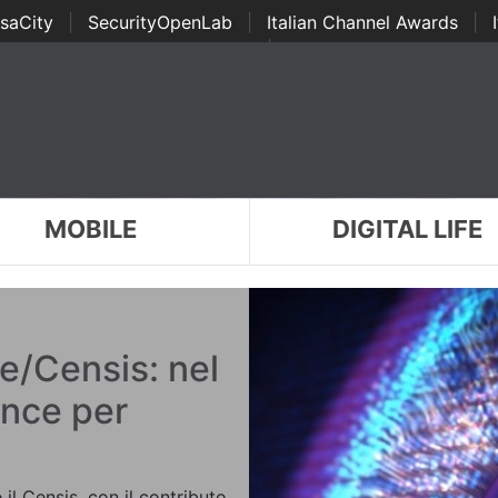
saCity
|
SecurityOpenLab
|
Italian Channel Awards
|
Awards
|
...
MOBILE
DIGITAL LIFE
e/Censis: nel
nce per
 il Censis, con il contributo