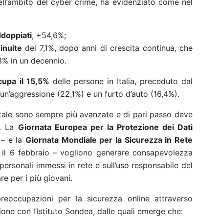
nell’ambito del cyber crime, ha evidenziato come nel
ddoppiati
, +54,6%;
inuite
del 7,1%, dopo anni di crescita continua, che
8% in un decennio.
cupa il 15,5%
delle persone in Italia, preceduto dal
 un’aggressione (22,1%) e un furto d’auto (16,4%).
itale sono sempre più avanzate e di pari passo deve
b. La
Giornata Europea per la Protezione dei Dati
 – e la
Giornata Mondiale per la Sicurezza in Rete
il 6 febbraio – vogliono generare consapevolezza
personali immessi in rete e sull’uso responsabile del
re per i più giovani.
eoccupazioni per la sicurezza online attraverso
ione con l’Istituto Sondea
, dalle quali emerge che: