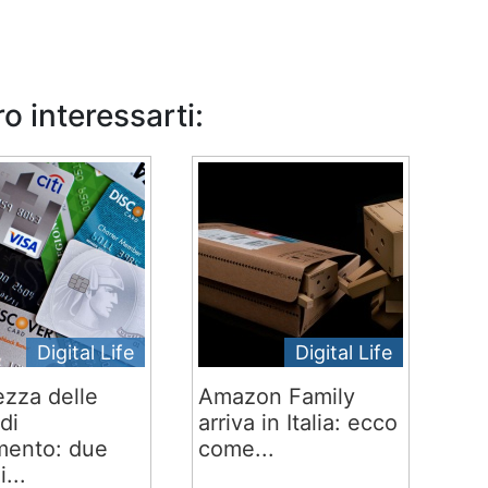
o interessarti:
Digital Life
Digital Life
ezza delle
Amazon Family
di
arriva in Italia: ecco
ento: due
come...
i...