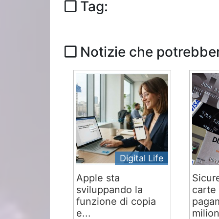
Tag:
Notizie che potrebber
Digital Life
Apple sta
Sicur
sviluppando la
carte 
funzione di copia
pagam
e...
milion