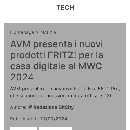
TECH
Homepage
> Notizia
AVM presenta i nuovi
prodotti FRITZ! per la
casa digitale al MWC
2024
AVM presenterà l'innovativo FRITZ!Box 5690 Pro,
che supporta connessioni in fibra ottica e DSL.
Autore:
Redazione BitCity
Pubblicato il:
22/02/2024