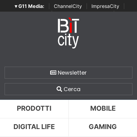
▾ G11 Media:
|
ChannelCity
|
ImpresaCity
|
SecurityOpenLab
|
Italian Channel Awards
|
Italian
Project Awards
|
Italian Security Awards
|
...
Newsletter
Cerca
PRODOTTI
MOBILE
DIGITAL LIFE
GAMING