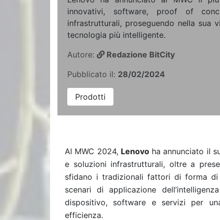
innovativi, software, proof of conc
infrastrutturali, proseguendo nella sua vi
tecnologia più intelligente.
Autore:
Redazione BitCity
Pubblicato il:
28/02/2024
Prodotti
Al MWC 2024,
Lenovo
ha annunciato il s
e soluzioni infrastrutturali, oltre a pr
sfidano i tradizionali fattori di forma 
scenari di applicazione dell’intelligenz
dispositivo, software e servizi per u
efficienza.