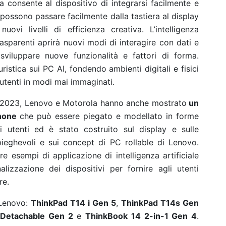
za consente al dispositivo di integrarsi facilmente e
 possono passare facilmente dalla tastiera al display
vi livelli di efficienza creativa. L’intelligenza
rasparenti aprirà nuovi modi di interagire con dati e
sviluppare nuove funzionalità e fattori di forma.
istica sui PC AI, fondendo ambienti digitali e fisici
 utenti in modi mai immaginati.
 2023, Lenovo e Motorola hanno anche mostrato
un
hone
che può essere piegato e modellato in forme
 utenti ed è stato costruito sul display e sulle
pieghevoli e sui
concept di PC rollable
di Lenovo.
esempi di applicazione di intelligenza artificiale
lizzazione dei dispositivi per fornire agli utenti
re.
 Lenovo:
ThinkPad T14 i Gen 5
,
ThinkPad T14s Gen
 Detachable Gen 2
e
ThinkBook 14 2-in-1 Gen 4
.