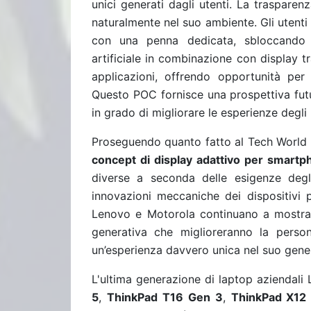
unici generati dagli utenti. La trasparen
naturalmente nel suo ambiente. Gli utenti
con una penna dedicata, sbloccando nuo
artificiale in combinazione con display t
applicazioni, offrendo opportunità per 
Questo POC fornisce una prospettiva futur
in grado di migliorare le esperienze degli
Proseguendo quanto fatto al Tech World
concept di display adattivo per smartp
diverse a seconda delle esigenze degli
innovazioni meccaniche dei dispositivi 
Lenovo e Motorola continuano a mostrare 
generativa che miglioreranno la persona
un’esperienza davvero unica nel suo gene
L'ultima generazione di laptop aziendali
5
,
ThinkPad
T16 Gen 3
,
ThinkPad X12