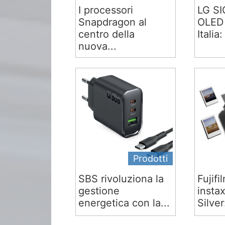
I processori
LG S
Snapdragon al
OLED 
centro della
Italia:
nuova...
Prodotti
SBS rivoluziona la
Fujifi
gestione
insta
energetica con la...
Silver: