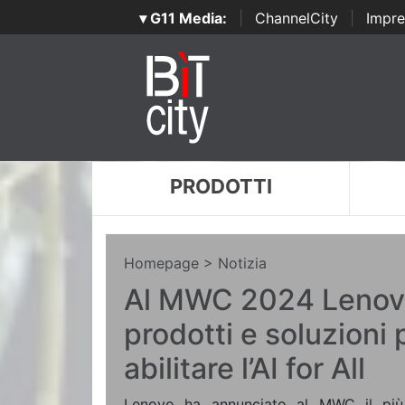
▾ G11 Media:
|
ChannelCity
|
Impre
PRODOTTI
Homepage
> Notizia
Al MWC 2024 Lenov
prodotti e soluzioni 
abilitare l’AI for All
Lenovo ha annunciato al MWC il più 