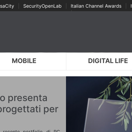
saCity
|
SecurityOpenLab
|
Italian Channel Awards
|
Awards
|
...
MOBILE
DIGITAL LIFE
o presenta
progettati per
recente portfolio di PC