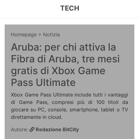
TECH
Homepage
> Notizia
Aruba: per chi attiva la
Fibra di Aruba, tre mesi
gratis di Xbox Game
Pass Ultimate
Xbox Game Pass Ultimate include tutti i vantaggi
di Game Pass, compresi più di 100 titoli da
giocare su PC, console, smartphone, tablet o TV
direttamente in cloud.
Autore:
Redazione BitCity