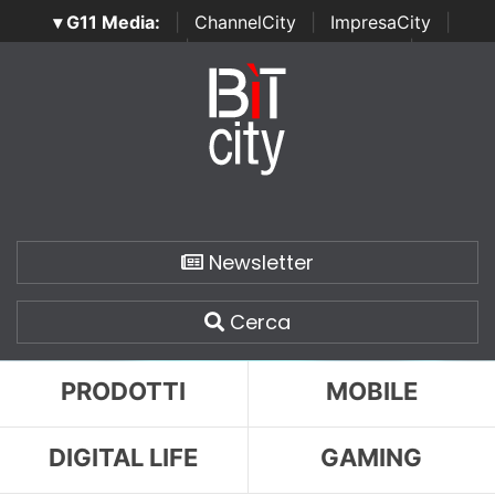
▾ G11 Media:
|
ChannelCity
|
ImpresaCity
|
SecurityOpenLab
|
Italian Channel Awards
|
Italian
Project Awards
|
Italian Security Awards
|
...
Newsletter
Cerca
PRODOTTI
MOBILE
DIGITAL LIFE
GAMING