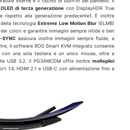
ature interne e il rischio di burn-in del pannello. Il
 OLED di terza generazione
con DisplayHDR True
rispetto alla generazione predecente1. È inoltre
della tecnologia
Extreme Low Motion Blur
(ELMB)
e dei colori e garantire immagini sempre nitide e ben
-SYNC
assicura inoltre immagini sempre fluide, a
noltre, il software ROG Smart KVM integrato consente
vi con una sola tastiera e un unico mouse, oltre a
e alla USB 3.2. Il PG34WCDM offre inoltre
molteplici
Port 1.4, HDMI 2.1 e USB-C con alimentazione fino a