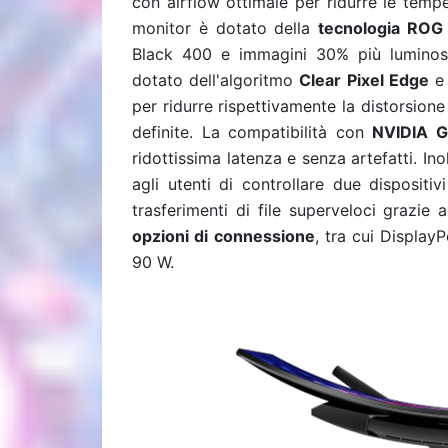
con airflow ottimale per ridurre le temper
monitor è dotato della
tecnologia ROG
Black 400 e immagini 30% più luminose 
dotato dell'algoritmo
Clear Pixel Edge
e 
per ridurre rispettivamente la distorsion
definite. La compatibilità con
NVIDIA
G
ridottissima latenza e senza artefatti. I
agli utenti di controllare due dispositi
trasferimenti di file superveloci grazi
opzioni di connessione
, tra cui Display
90 W.