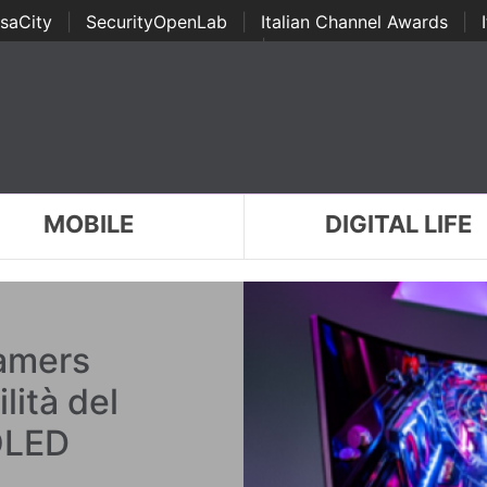
saCity
|
SecurityOpenLab
|
Italian Channel Awards
|
Awards
|
...
MOBILE
DIGITAL LIFE
amers
lità del
OLED