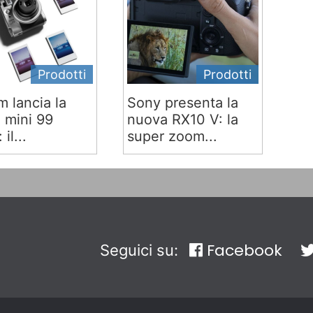
Prodotti
Prodotti
lm lancia la
Sony presenta la
x mini 99
nuova RX10 V: la
 il...
super zoom...
Facebook
Seguici su: