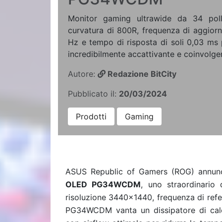
Monitor gaming ultrawide da 34 poll
curvatura di 800R, frequenza di aggior
Hz e tempo di risposta di soli 0,03 ms 
incredibilmente accattivante e coinvolge
Autore:
Redazione BitCity
Pubblicato il:
20/03/2024
Prodotti
Gaming
ASUS Republic of Gamers (ROG) annunci
OLED PG34WCDM
, uno straordinario 
risoluzione 3440x1440, frequenza di refer
PG34WCDM vanta un dissipatore di calo