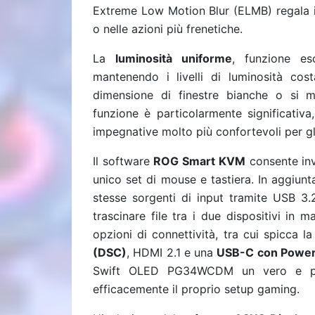
Extreme Low Motion Blur (ELMB) regala im
o nelle azioni più frenetiche.
La
luminosità uniforme
, funzione es
mantenendo i livelli di luminosità co
dimensione di finestre bianche o si m
funzione è particolarmente significativ
impegnative molto più confortevoli per gl
Il software
ROG Smart KVM
consente inv
unico set di mouse e tastiera. In aggiunta
stesse sorgenti di input tramite USB 3.2
trascinare file tra i due dispositivi in
opzioni di connettività, tra cui spicca l
(DSC)
, HDMI 2.1 e una
USB-C con Power 
Swift OLED PG34WCDM un vero e prop
efficacemente il proprio setup gaming.