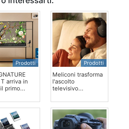
o interessarti:
Prodotti
Prodotti
IGNATURE
Meliconi trasforma
T arriva in
l'ascolto
 il primo...
televisivo...