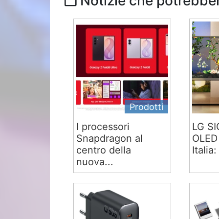
Notizie che potrebber
Prodotti
I processori
LG S
Snapdragon al
OLED 
centro della
Italia:
nuova...