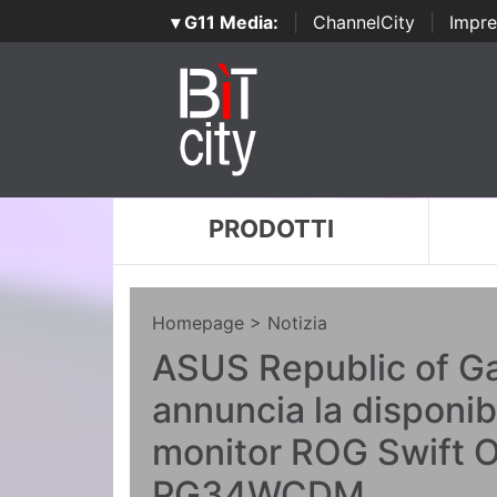
▾ G11 Media:
|
ChannelCity
|
Impre
PRODOTTI
Homepage
> Notizia
ASUS Republic of G
annuncia la disponibi
monitor ROG Swift 
PG34WCDM