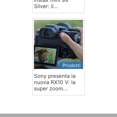
instax mini 99
Silver: il...
Prodotti
Sony presenta la
nuova RX10 V: la
super zoom...