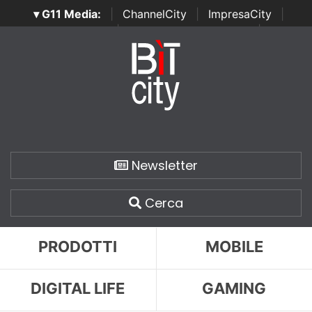
▾ G11 Media:
|
ChannelCity
|
ImpresaCity
|
SecurityOpenLab
|
Italian Channel Awards
|
Italian
Project Awards
|
Italian Security Awards
|
...
Newsletter
Cerca
PRODOTTI
MOBILE
DIGITAL LIFE
GAMING