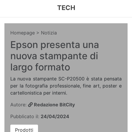
TECH
Homepage
> Notizia
Epson presenta una
nuova stampante di
largo formato
La nuova stampante SC-P20500 è stata pensata
per la fotografia professionale, fine art, poster e
cartellonistica per interni.
Autore:
Redazione BitCity
Pubblicato il:
24/04/2024
Prodotti