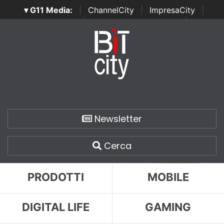
▾ G11 Media:
|
ChannelCity
|
ImpresaCity
|
SecurityOpenLab
|
Italian Channel Awards
|
Italian
Project Awards
|
Italian Security Awards
|
...
Newsletter
Cerca
PRODOTTI
MOBILE
DIGITAL LIFE
GAMING