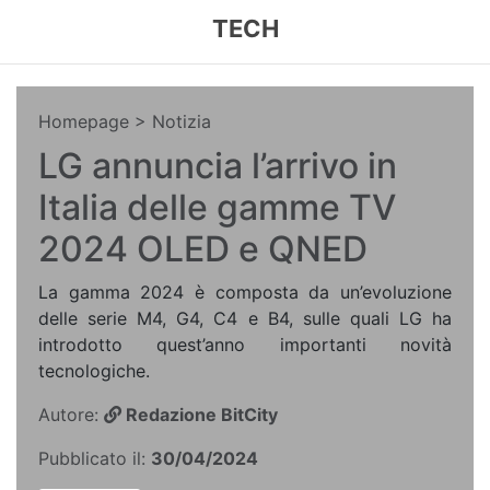
TECH
Homepage
> Notizia
LG annuncia l’arrivo in
Italia delle gamme TV
2024 OLED e QNED
La gamma 2024 è composta da un’evoluzione
delle serie M4, G4, C4 e B4, sulle quali LG ha
introdotto quest’anno importanti novità
tecnologiche.
Autore:
Redazione BitCity
Pubblicato il:
30/04/2024