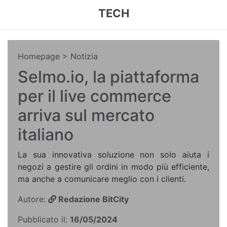
TECH
Homepage
> Notizia
Selmo.io, la piattaforma
per il live commerce
arriva sul mercato
italiano
La sua innovativa soluzione non solo aiuta i
negozi a gestire gli ordini in modo più efficiente,
ma anche a comunicare meglio con i clienti.
Autore:
Redazione BitCity
Pubblicato il:
16/05/2024