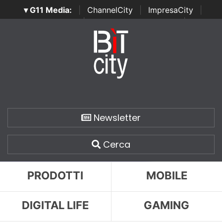
▾ G11 Media:
|
ChannelCity
|
ImpresaCity
|
SecurityOpenLab
|
Italian Channel Awards
|
Italian
Project Awards
|
Italian Security Awards
|
...
Newsletter
Cerca
PRODOTTI
MOBILE
DIGITAL LIFE
GAMING